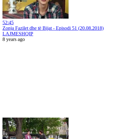
52:45
Zonja Fazilet dhe të Bijat - Episodi 51 (20.08.2018)
LAJMESHQIP
8 years ago