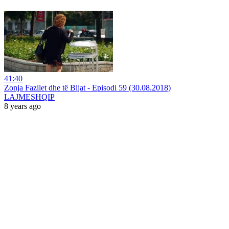
41:40
Zonja Fazilet dhe të Bijat - Episodi 59 (30.08.2018)
LAJMESHQIP
8 years ago