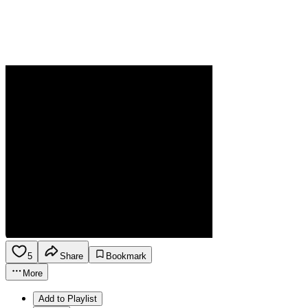
5
Share
Bookmark
More
Add to Playlist