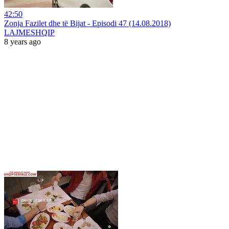
42:50
Zonja Fazilet dhe të Bijat - Episodi 47 (14.08.2018)
LAJMESHQIP
8 years ago