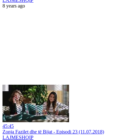
LAJMESHQIP
8 years ago
45:45
Zonja Fazilet dhe të Bijat - Episodi 23 (11.07.2018)
LAJMESHQIP