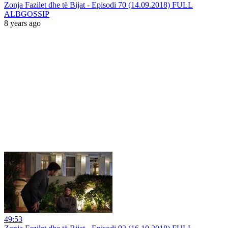
Zonja Fazilet dhe të Bijat - Episodi 70 (14.09.2018) FULL
ALBGOSSIP
8 years ago
49:53