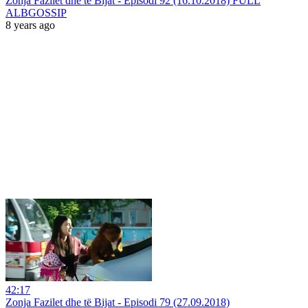
Zonja Fazilet dhe të Bijat - Episodi 92 (16.10.2018) FULL
ALBGOSSIP
8 years ago
42:17
Zonja Fazilet dhe të Bijat - Episodi 79 (27.09.2018)