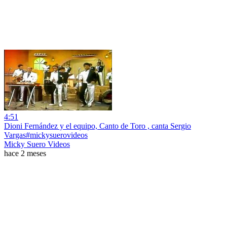
4:51
Dioni Fernández y el equipo, Canto de Toro , canta Sergio
Vargas#mickysuerovideos
Micky Suero Videos
hace 2 meses