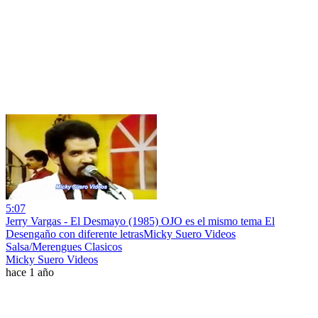
5:07
Jerry Vargas - El Desmayo (1985) OJO es el mismo tema El
Desengaño con diferente letrasMicky Suero Videos
Salsa/Merengues Clasicos
Micky Suero Videos
hace 1 año