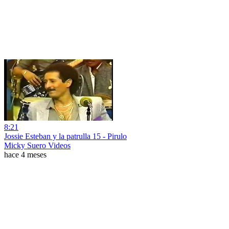
8:21
Jossie Esteban y la patrulla 15 - Pirulo
Micky Suero Videos
hace 4 meses