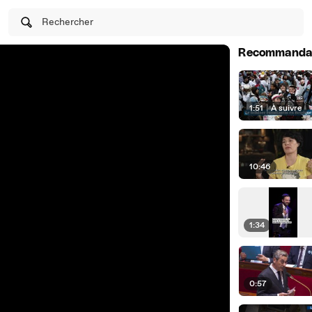
Rechercher
Recommanda
1:51
|
À suivre
10:46
1:34
0:57