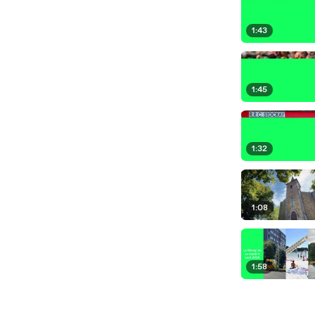
1:43
1:45
1:32
1:08
1:58