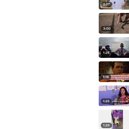
2:57
3:00
1:25
1:18
1:25
1:29