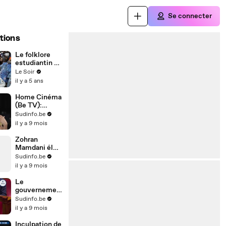
Se connecter
tions
Le folklore
estudiantin en
Belgique
Le Soir
il y a 5 ans
Home Cinéma
(Be TV):
Teona Strugar
Sudinfo.be
Mitevska pour
il y a 9 mois
son film
"Mother"
Zohran
Mamdani élu
maire de New
Sudinfo.be
York, un
il y a 9 mois
revers pour
Trump
Le
gouvernemen
t français
Sudinfo.be
engage une
il y a 9 mois
procédure de
"suspension"
Inculpation de