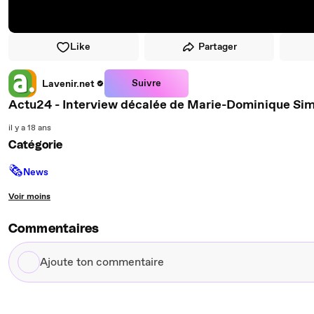
Like
Partager
Suivre
Lavenir.net
Actu24 - Interview décalée de Marie-Dominique Si
il y a 18 ans
Catégorie
🗞
News
Voir moins
Commentaires
Ajoute
ton
commentaire