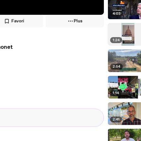
4:03
Favori
Plus
1:24
monet
2:54
1:14
2:41