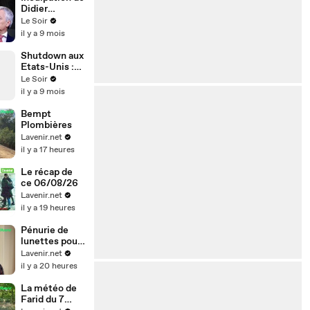
de Shein en
Didier
France
Reynders : le
Le Soir
résumé de
il y a 9 mois
l’affaire
Shutdown aux
Etats-Unis :
ce qu'il faut
Le Soir
savoir
il y a 9 mois
Bempt
Plombières
Lavenir.net
il y a 17 heures
Le récap de
ce 06/08/26
Lavenir.net
il y a 19 heures
Pénurie de
lunettes pour
les éclipses à
Lavenir.net
Florenville
il y a 20 heures
La météo de
Farid du 7