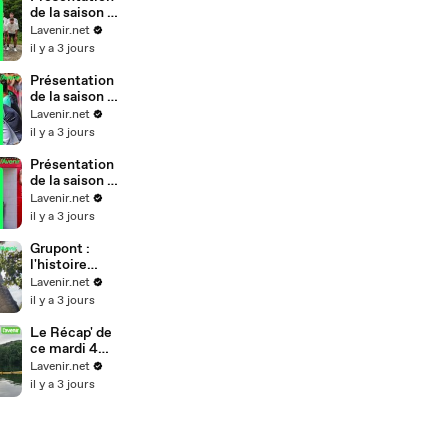
de la saison de
Geer
Lavenir.net
il y a 3 jours
Présentation
de la saison de
Verlaine
Lavenir.net
il y a 3 jours
Présentation
de la saison de
Stockay
Lavenir.net
il y a 3 jours
Grupont :
l'histoire
tragique des
Lavenir.net
quatre sœurs
il y a 3 jours
accusées de
sorcellerie
Le Récap' de
ce mardi 4
août 2026
Lavenir.net
il y a 3 jours