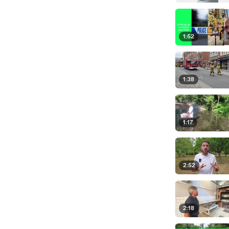
1:52
1:38
1:17
2:52
2:18