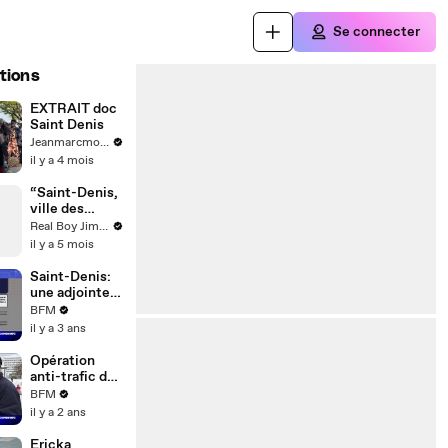
Se connecter
tions
EXTRAIT doc
Saint Denis
Jeanmarcmorandini.com
il y a 4 mois
“Saint-Denis,
ville des
Noirs.” 🤔
Real Boy Jimmy ‍
il y a 5 mois
Saint-Denis:
une adjointe à
la mairie
BFM
violemment
il y a 3 ans
agressée
Opération
anti-trafic de
drogue "place
BFM
nette XXL":
il y a 2 ans
Gérald
Darmanin est
Ericka