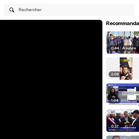
Rechercher
Recommanda
0:44
|
À suivre
2:08
1:04
0:37