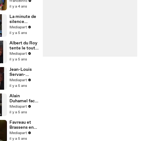
femmes : le
franceinfo
train de
il y a 4 ans
l’égalité fait
sa première
La minute de
escale à
silence
Nantes
lepéniste
Mediapart
il y a 5 ans
Albert du Roy
tente le tout
pour le tout
Mediapart
il y a 5 ans
Jean-Louis
Servan-
Schreiber s'y
Mediapart
colle
il y a 5 ans
Alain
Duhamel face
à Jean-Marie
Mediapart
Le Pen
il y a 5 ans
Favreau et
Brassens en
1975
Mediapart
il y a 5 ans