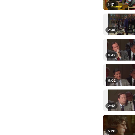
1:17
2:38
6:42
6:02
2:42
5:20