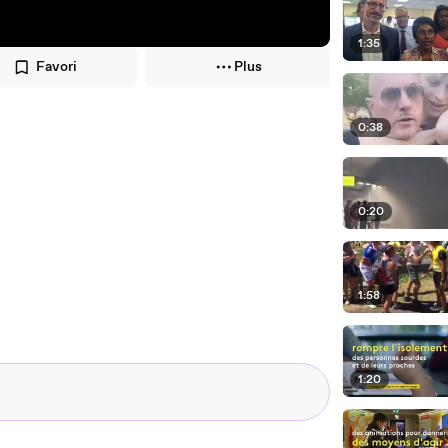
1:35
Favori
Plus
0:38
0:20
1:58
1:20