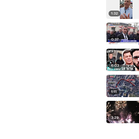
1:32
0:37
6:03
1:11
3:29