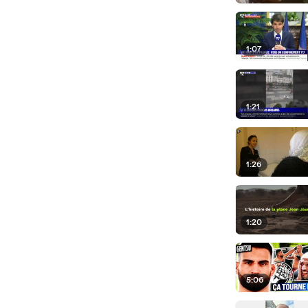
1:07
1:21
1:26
1:20
5:06