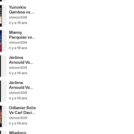
__ Part 2
Yuriorkis
Gamboa vs.
Johnathan
chinoir509
Victor Barros
il y a 16 ans
__ Part 1
Manny
Pacquiao vs
Joshua
chinoir509
Clottey __
il y a 16 ans
Highlight by
Chinoir509
Jérôme
Arnould Vs
Jamie
chinoir509
McDonnell __
il y a 16 ans
Part 2
Jérôme
Arnould Vs
Jamie
chinoir509
McDonnell __
il y a 16 ans
Part 1
Odlanier Solis
Vs Carl Davis
Drumond
chinoir509
il y a 16 ans
Wladimir