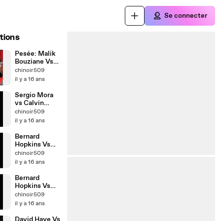
Se connecter
tions
Pesée: Malik
Bouziane Vs
Simphiwe
chinoir509
Nongqayi
il y a 16 ans
Sergio Mora
vs Calvin
Green (K.o au
chinoir509
7éme Round)
il y a 16 ans
Bernard
Hopkins Vs
Roy Jones __
chinoir509
Part 2
il y a 16 ans
Bernard
Hopkins Vs
Roy Jones __
chinoir509
Part 1
il y a 16 ans
David Haye Vs