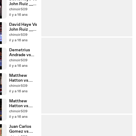
John Ruiz __
Part 2
chinoir509
il y a 16 ans
David Haye Vs
John Ruiz __
Part 1
chinoir509
il y a 16 ans
Demetrius
Andrade vs
Geoffery
chinoir509
Spruiell
il y a 16 ans
Matthew
Hatton vs.
Gianluca
chinoir509
Branco __ part
il y a 16 ans
2
Matthew
Hatton vs.
Gianluca
chinoir509
Branco __ part
il y a 16 ans
1
Juan Carlos
Gomez vs.