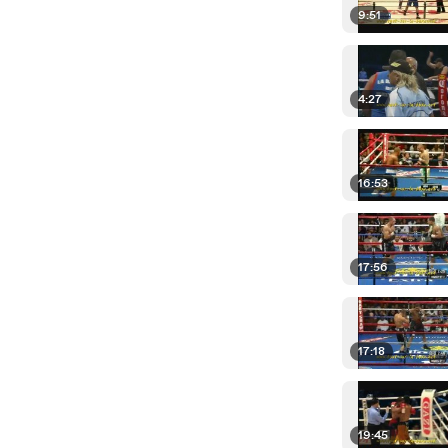
9:51
4:27
16:53
17:56
17:18
19:45