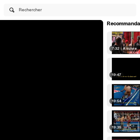
Rechercher
Recommanda
7:32
|
À suivre
19:47
19:54
19:35