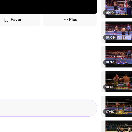
15:10
Favori
Plus
19:09
18:37
18:09
17:40