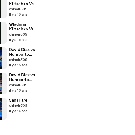
Klitschko Vs
Eddie
chinoir509
Chambers __
il y a 16 ans
Part 2
Wladimir
Klitschko Vs
Eddie
chinoir509
Chambers __
il y a 16 ans
Part 1
David Diaz vs
Humberto
Soto __ Part 2
chinoir509
il y a 16 ans
David Diaz vs
Humberto
Soto __ Part 1
chinoir509
il y a 16 ans
SansTitre
chinoir509
il y a 16 ans