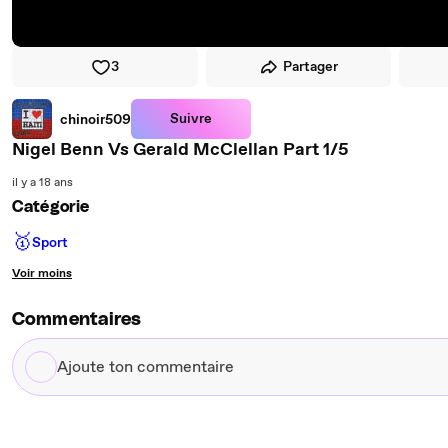
3
Partager
Suivre
chinoir509
Nigel Benn Vs Gerald McClellan Part 1/5
il y a 18 ans
Catégorie
🥇
Sport
Voir moins
Commentaires
Ajoute
ton
commentaire