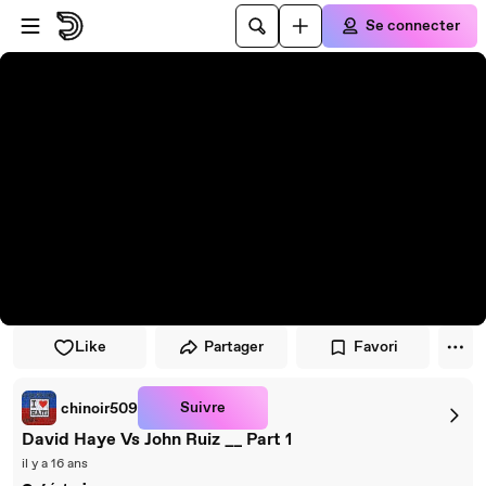
Passer au player
Passer au contenu principal
Se connecter
Like
Partager
Favori
Suivre
chinoir509
David Haye Vs John Ruiz __ Part 1
il y a 16 ans