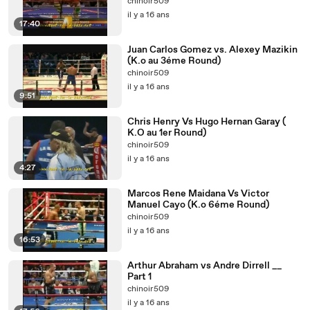
chinoir509
il y a 16 ans
17:40
Juan Carlos Gomez vs. Alexey Mazikin
(K.o au 3éme Round)
chinoir509
il y a 16 ans
9:51
Chris Henry Vs Hugo Hernan Garay (
K.O au 1er Round)
chinoir509
il y a 16 ans
4:27
Marcos Rene Maidana Vs Victor
Manuel Cayo (K.o 6éme Round)
chinoir509
il y a 16 ans
16:53
Arthur Abraham vs Andre Dirrell __
Part 1
chinoir509
il y a 16 ans