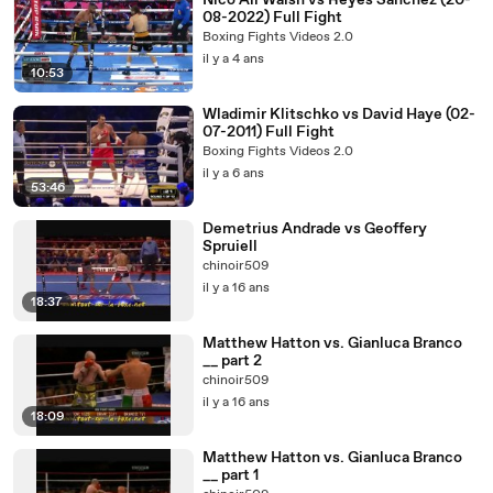
Nico Ali Walsh vs Reyes Sanchez (20-
08-2022) Full Fight
Boxing Fights Videos 2.0
il y a 4 ans
10:53
Wladimir Klitschko vs David Haye (02-
07-2011) Full Fight
Boxing Fights Videos 2.0
il y a 6 ans
53:46
Demetrius Andrade vs Geoffery
Spruiell
chinoir509
il y a 16 ans
18:37
Matthew Hatton vs. Gianluca Branco
__ part 2
chinoir509
il y a 16 ans
18:09
Matthew Hatton vs. Gianluca Branco
__ part 1