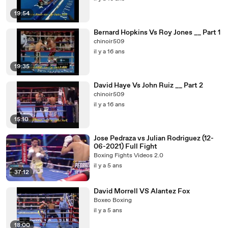
19:54
Bernard Hopkins Vs Roy Jones __ Part 1
chinoir509
il y a 16 ans
19:35
David Haye Vs John Ruiz __ Part 2
chinoir509
il y a 16 ans
15:10
Jose Pedraza vs Julian Rodriguez (12-
06-2021) Full Fight
Boxing Fights Videos 2.0
il y a 5 ans
37:12
David Morrell VS Alantez Fox
Boxeo Boxing
il y a 5 ans
18:00