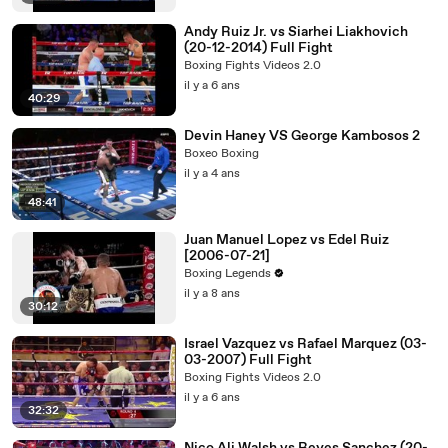
Andy Ruiz Jr. vs Siarhei Liakhovich
(20-12-2014) Full Fight
Boxing Fights Videos 2.0
il y a 6 ans
40:29
Devin Haney VS George Kambosos 2
Boxeo Boxing
il y a 4 ans
48:41
Juan Manuel Lopez vs Edel Ruiz
[2006-07-21]
Boxing Legends
il y a 8 ans
30:12
Israel Vazquez vs Rafael Marquez (03-
03-2007) Full Fight
Boxing Fights Videos 2.0
il y a 6 ans
32:32