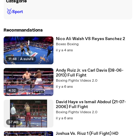
Catégorie
🥇
Sport
Recommandations
Nico Ali Walsh VS Reyes Sanchez 2
Boxeo Boxing
il y a 4 ans
11:48
|
À suivre
Andy Ruiz Jr. vs Carl Davis (08-06-
2013) Full Fight
Boxing Fights Videos 2.0
il y a 6 ans
4:32
David Haye vs Ismail Abdoul (21-07-
2006) Full Fight
Boxing Fights Videos 2.0
il y a 6 ans
57:40
Joshua Vs. Riuz 1 (Full Fight) HD