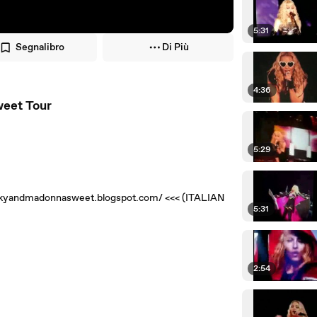
5:31
Segnalibro
Di Più
4:36
weet Tour
5:29
andmadonnasweet.blogspot.com/ <<< (ITALIAN
5:31
2:54