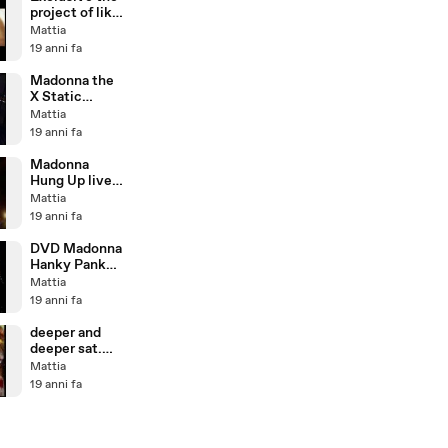
project of like
a virgin
Mattia
madonna
19 anni fa
Madonna the
X Static
Process by
Mattia
Steven Klein
19 anni fa
Madonna
Hung Up live
2nd
Mattia
anniversary
19 anni fa
05 - 07
DVD Madonna
Hanky Panky
Live Re-
Mattia
invention tour
19 anni fa
deeper and
deeper sat.
night fever
Mattia
madonna '93
19 anni fa