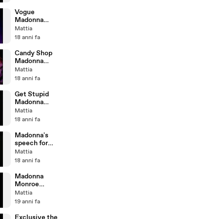
Vogue
Madonna
Sticky and
Mattia
Sweet Tour
18 anni fa
Cardiff
Candy Shop
Madonna
Sticky and
Mattia
Sweet Tour
18 anni fa
Cardiff (01)
Get Stupid
Madonna
Sticky and
Mattia
Sweet tour
18 anni fa
Cardiff (19)
Madonna's
speech for
GUCCI's
Mattia
event (raising
18 anni fa
malawi &
UNICEF)
Madonna
Monroe
Sharira for
Mattia
sunsilk's spot
19 anni fa
Exclusive the