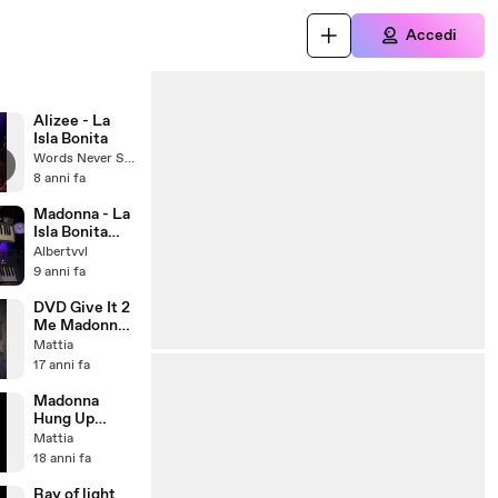
Accedi
Alizee - La
Isla Bonita
Words Never Said
8 anni fa
Madonna - La
Isla Bonita
COVER by
Albertvvl
Albert
9 anni fa
DVD Give It 2
Me Madonna
Live in
Mattia
Argentina
17 anni fa
Madonna
Hung Up
(Express Your
Mattia
self) Sticky
18 anni fa
and Sweet
Tour
Ray of light