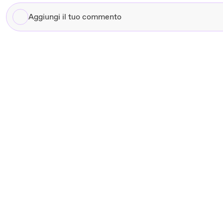
Aggiungi
il
tuo
commento