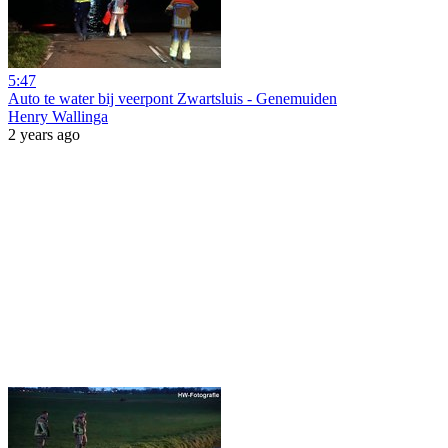
5:47
Auto te water bij veerpont Zwartsluis - Genemuiden
Henry Wallinga
2 years ago