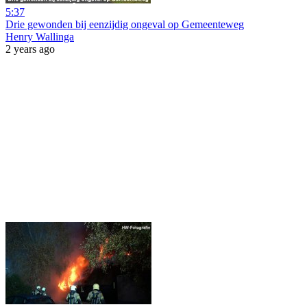
5:37
Drie gewonden bij eenzijdig ongeval op Gemeenteweg
Henry Wallinga
2 years ago