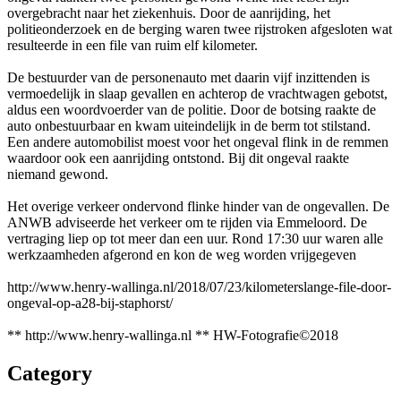
overgebracht naar het ziekenhuis. Door de aanrijding, het
politieonderzoek en de berging waren twee rijstroken afgesloten wat
resulteerde in een file van ruim elf kilometer.
De bestuurder van de personenauto met daarin vijf inzittenden is
vermoedelijk in slaap gevallen en achterop de vrachtwagen gebotst,
aldus een woordvoerder van de politie. Door de botsing raakte de
auto onbestuurbaar en kwam uiteindelijk in de berm tot stilstand.
Een andere automobilist moest voor het ongeval flink in de remmen
waardoor ook een aanrijding ontstond. Bij dit ongeval raakte
niemand gewond.
Het overige verkeer ondervond flinke hinder van de ongevallen. De
ANWB adviseerde het verkeer om te rijden via Emmeloord. De
vertraging liep op tot meer dan een uur. Rond 17:30 uur waren alle
werkzaamheden afgerond en kon de weg worden vrijgegeven
http://www.henry-wallinga.nl/2018/07/23/kilometerslange-file-door-
ongeval-op-a28-bij-staphorst/
** http://www.henry-wallinga.nl ** HW-Fotografie©2018
Category