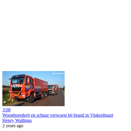
3:08
Woonboerderij en schuur verwoest bij brand in Vinkenbuurt
Henry Wallinga
2 years ago