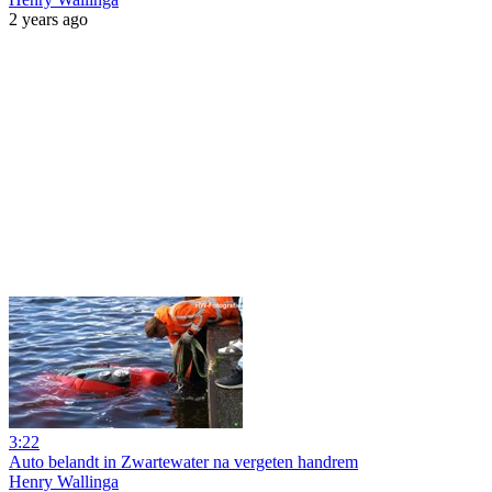
2 years ago
3:22
Auto belandt in Zwartewater na vergeten handrem
Henry Wallinga