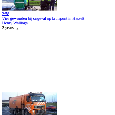
2:58
Vier gewonden bij ongeval op kruispunt in Hasselt
Henry Wallinga
2 years ago