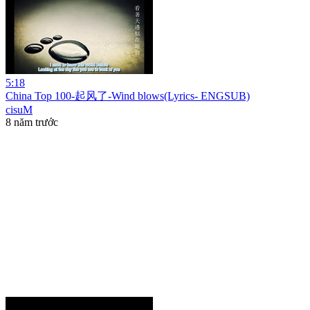
5:18
China Top 100-起风了-Wind blows(Lyrics- ENGSUB)
cisuM
8 năm trước