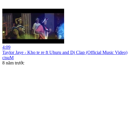
4:09
Taylor Jaye - Kho te re ft Uhuru and Dj Clap (Official Music Video)
cisuM
8 năm trước