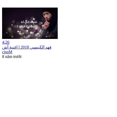
4:26
اغنية أش l فهد الكبيسي 2018
cisuM
8 năm trước