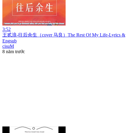
3:52
王贰浪-往后余生（cover 马良）The Rest Of My Life-Lyrics &
Engsub
cisuM
8 năm trước