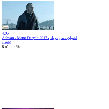
4:05
Ashvan - Mano Daryab 2017 اشوان - منو دریاب
cisuM
8 năm trước