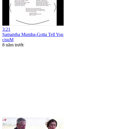
3:21
Samantha Mumba-Gotta Tell You
cisuM
8 năm trước