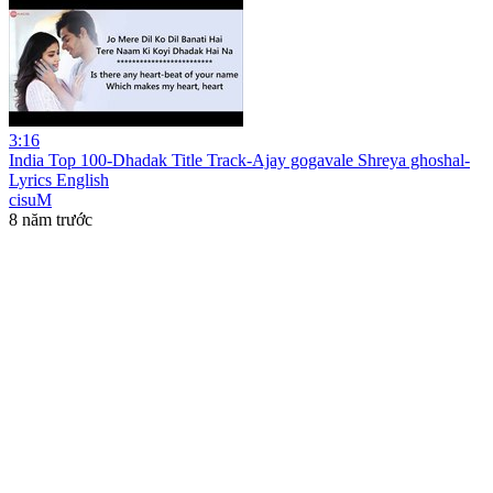
3:16
India Top 100-Dhadak Title Track-Ajay gogavale Shreya ghoshal-
Lyrics English
cisuM
8 năm trước