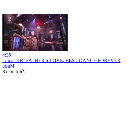
4:35
Tumar KR -FATHER'S LOVE, BEST DANCE FOREVER
cisuM
8 năm trước