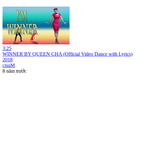
3:25
WINNER BY QUEEN CHA (Official Video Dance with Lyrics)
2018
cisuM
8 năm trước