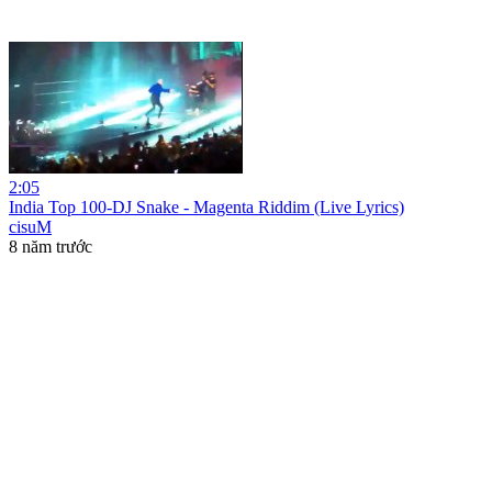
2:05
India Top 100-DJ Snake - Magenta Riddim (Live Lyrics)
cisuM
8 năm trước