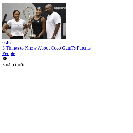
0:46
3 Things to Know About Coco Gauff's Parents
People
3 năm trước