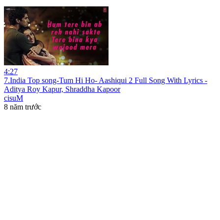
4:27
7.India Top song-Tum Hi Ho- Aashiqui 2 Full Song With Lyrics -
Aditya Roy Kapur, Shraddha Kapoor
cisuM
8 năm trước