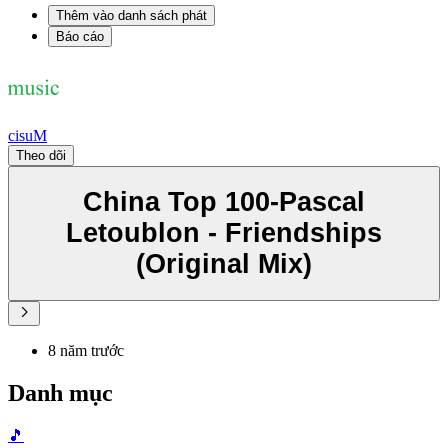
Thêm vào danh sách phát
Báo cáo
cisuM
Theo dõi
China Top 100-Pascal
Letoublon - Friendships
(Original Mix)
8 năm trước
Danh mục
🎵