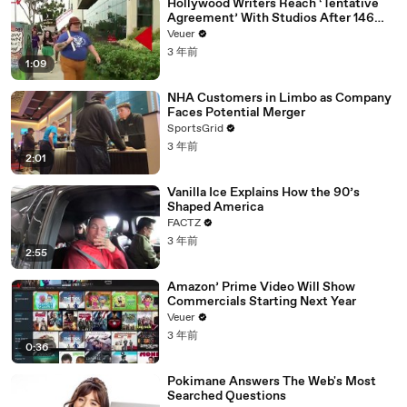
Hollywood Writers Reach ‘Tentative
Agreement’ With Studios After 146
Day Strike
Veuer
3 年前
1:09
NHA Customers in Limbo as Company
Faces Potential Merger
SportsGrid
3 年前
2:01
Vanilla Ice Explains How the 90’s
Shaped America
FACTZ
3 年前
2:55
Amazon’ Prime Video Will Show
Commercials Starting Next Year
Veuer
3 年前
0:36
Pokimane Answers The Web's Most
Searched Questions