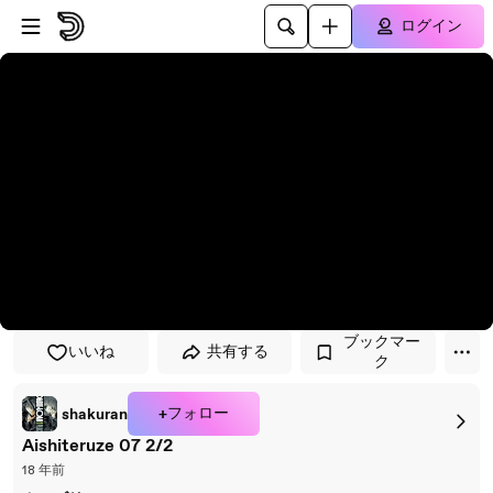
プレイヤーにスキップ
メインコンテンツにスキップ
ログイン
ブックマー
いいね
共有する
ク
+フォロー
shakuran
Aishiteruze 07 2/2
18 年前