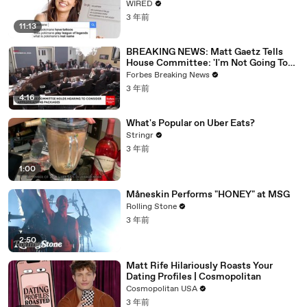
WIRED
3 年前
11:13
BREAKING NEWS: Matt Gaetz Tells
House Committee: 'I'm Not Going To
Vote For A Continuing Resolution'
Forbes Breaking News
3 年前
4:16
What's Popular on Uber Eats?
Stringr
3 年前
1:00
Måneskin Performs "HONEY" at MSG
Rolling Stone
3 年前
2:50
Matt Rife Hilariously Roasts Your
Dating Profiles | Cosmopolitan
Cosmopolitan USA
3 年前