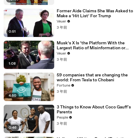
Former Aide Claims She Was Asked to
Make a ‘Hit List’ For Trump
Veuer
3 年前
0:51
Musk’s X Is ‘the Platform With the
Largest Ratio of Misinformation or
Disinformation’ Amongst All Social
Veuer
Media Platforms
3 年前
1:08
59 companies that are changing the
world: From Tesla to Chobani
Fortune
3 年前
4:50
3 Things to Know About Coco Gauff's
Parents
People
3 年前
0:46