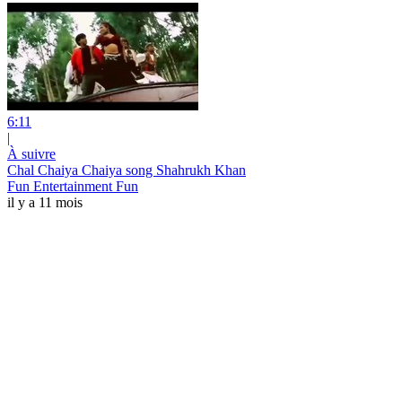
6:11
|
À suivre
Chal Chaiya Chaiya song Shahrukh Khan
Fun Entertainment Fun
il y a 11 mois