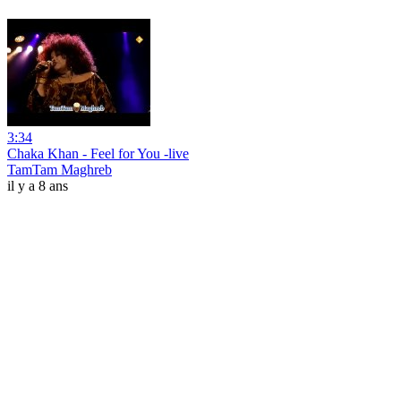
3:34
Chaka Khan - Feel for You -live
TamTam Maghreb
il y a 8 ans