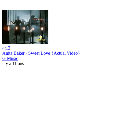
4:12
Anita Baker - Sweet Love {Actual Video}
G Music
il y a 11 ans