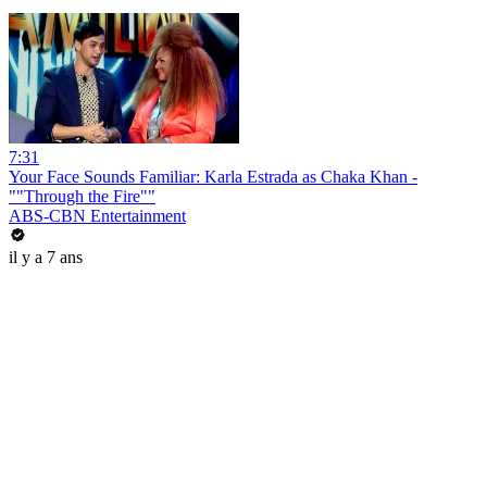
7:31
Your Face Sounds Familiar: Karla Estrada as Chaka Khan -
""Through the Fire""
ABS-CBN Entertainment
il y a 7 ans