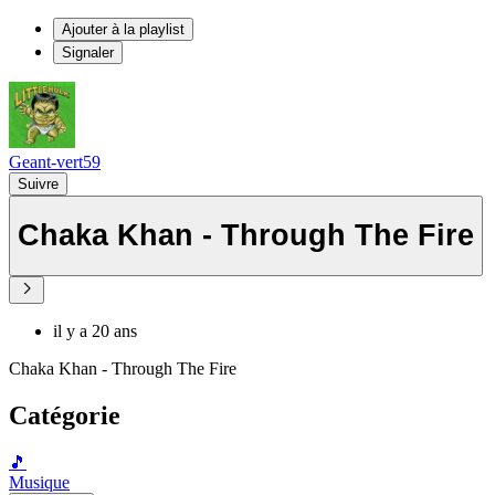
Ajouter à la playlist
Signaler
Geant-vert59
Suivre
Chaka Khan - Through The Fire
il y a 20 ans
Chaka Khan - Through The Fire
Catégorie
🎵
Musique