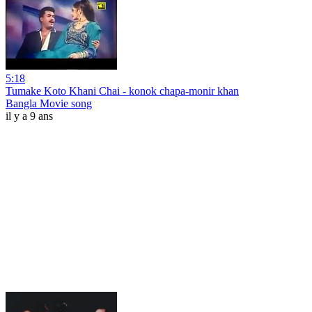
5:18
Tumake Koto Khani Chai - konok chapa-monir khan
Bangla Movie song
il y a 9 ans