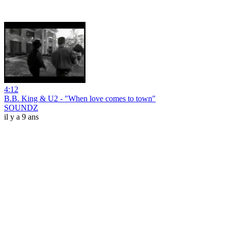
4:12
B.B. King & U2 - "When love comes to town"
SOUNDZ
il y a 9 ans