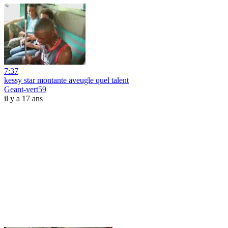
7:37
kessy star montante aveugle quel talent
Geant-vert59
il y a 17 ans