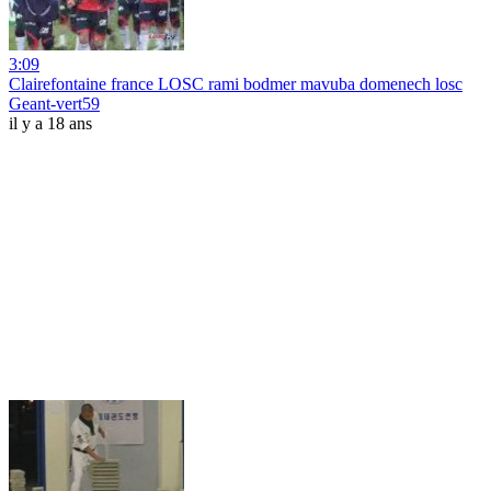
3:09
Clairefontaine france LOSC rami bodmer mavuba domenech losc
Geant-vert59
il y a 18 ans