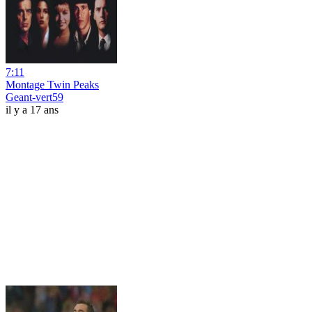
7:11
Montage Twin Peaks
Geant-vert59
il y a 17 ans