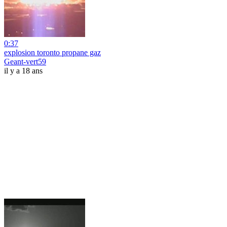
0:37
explosion toronto propane gaz
Geant-vert59
il y a 18 ans