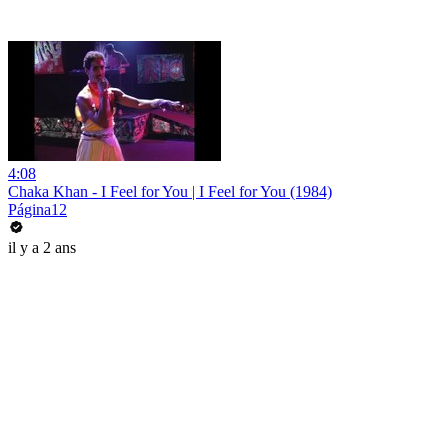
4:08
Chaka Khan - I Feel for You | I Feel for You (1984)
Página12
il y a 2 ans