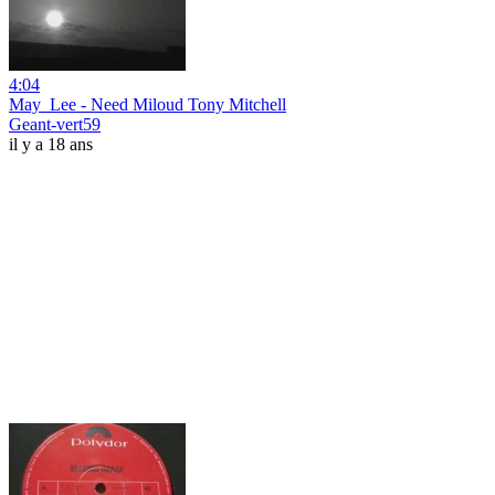
4:04
May_Lee - Need Miloud Tony Mitchell
Geant-vert59
il y a 18 ans