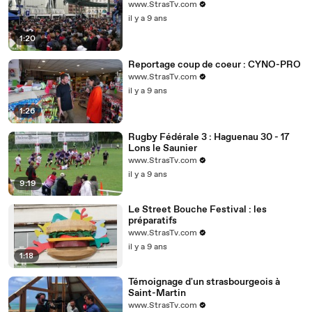
www.StrasTv.com
il y a 9 ans
1:20
Reportage coup de coeur : CYNO-PRO
www.StrasTv.com
il y a 9 ans
1:26
Rugby Fédérale 3 : Haguenau 30 - 17
Lons le Saunier
www.StrasTv.com
il y a 9 ans
9:19
Le Street Bouche Festival : les
préparatifs
www.StrasTv.com
il y a 9 ans
1:18
Témoignage d'un strasbourgeois à
Saint-Martin
www.StrasTv.com