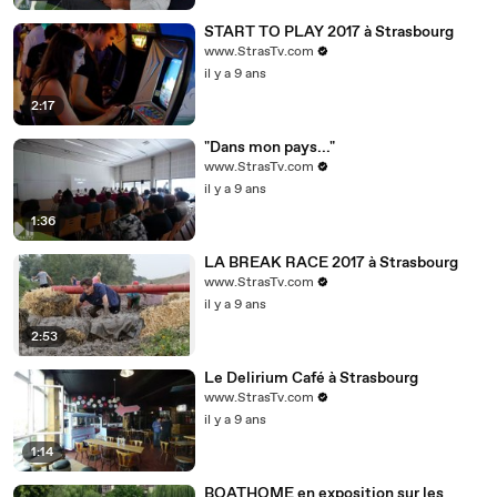
START TO PLAY 2017 à Strasbourg
www.StrasTv.com
il y a 9 ans
2:17
"Dans mon pays..."
www.StrasTv.com
il y a 9 ans
1:36
LA BREAK RACE 2017 à Strasbourg
www.StrasTv.com
il y a 9 ans
2:53
Le Delirium Café à Strasbourg
www.StrasTv.com
il y a 9 ans
1:14
BOATHOME en exposition sur les