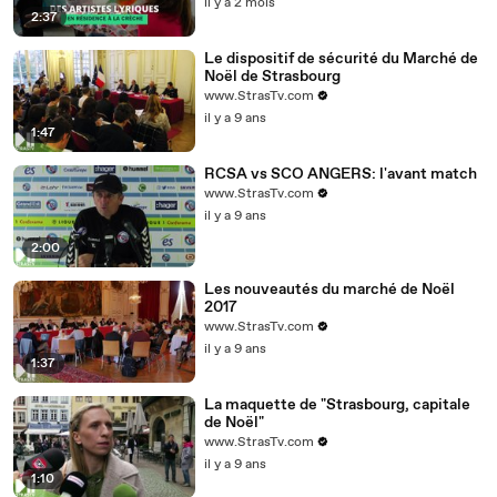
il y a 2 mois
2:37
Le dispositif de sécurité du Marché de
Noël de Strasbourg
www.StrasTv.com
il y a 9 ans
1:47
RCSA vs SCO ANGERS: l'avant match
www.StrasTv.com
il y a 9 ans
2:00
Les nouveautés du marché de Noël
2017
www.StrasTv.com
il y a 9 ans
1:37
La maquette de "Strasbourg, capitale
de Noël"
www.StrasTv.com
il y a 9 ans
1:10