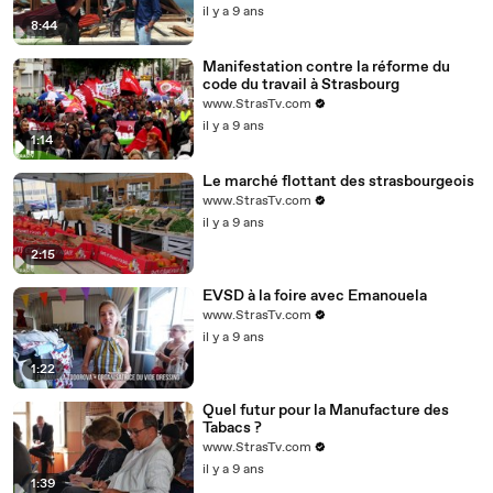
il y a 9 ans
8:44
Manifestation contre la réforme du
code du travail à Strasbourg
www.StrasTv.com
il y a 9 ans
1:14
Le marché flottant des strasbourgeois
www.StrasTv.com
il y a 9 ans
2:15
EVSD à la foire avec Emanouela
www.StrasTv.com
il y a 9 ans
1:22
Quel futur pour la Manufacture des
Tabacs ?
www.StrasTv.com
il y a 9 ans
1:39