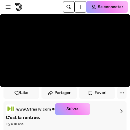
Passer au player
Passer au contenu principal
Se connecter
Like
Partager
Favori
Suivre
www.StrasTv.com
C'est la rentrée.
il y a 18 ans