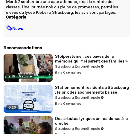
Mardi 2 septembre une date attendue, c'est la rentrée des
classes. Une journée noir ou pleine de promesses, parmi les
élèves du lycée Kléber à Strasbourg, les avis sont partagés.
Catégorie
🗞
News
Recommandations
Stolpersteine : ces pavés de la
mémoire qui « réparent des familles »
Strasbourg Eurométropole
il y a 6 semaines
2:16
|
À suivre
Stationnement résidents à Strasbourg
: le prix des abonnements baisse
Strasbourg Eurométropole
il y a 6 semaines
0:26
Des artistes lyriques en résidence à la
crèche
Strasbourg Eurométropole