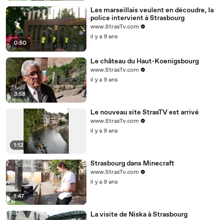
Les marseillais veulent en découdre, la
police intervient à Strasbourg
www.StrasTv.com
il y a 9 ans
0:50
Le château du Haut-Koenigsbourg
www.StrasTv.com
il y a 9 ans
3:58
Le nouveau site StrasTV est arrivé
www.StrasTv.com
il y a 9 ans
1:12
Strasbourg dans Minecraft
www.StrasTv.com
il y a 9 ans
1:47
La visite de Niska à Strasbourg