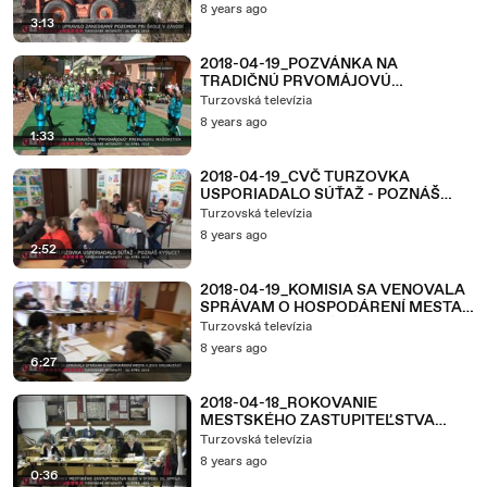
8 years ago
3:13
2018-04-19_POZVÁNKA NA
TRADIČNÚ PRVOMÁJOVÚ
PREHLIADKU MAŽORETIEK
Turzovská televízia
8 years ago
1:33
2018-04-19_CVČ TURZOVKA
USPORIADALO SÚŤAŽ - POZNÁŠ
KYSUCE
Turzovská televízia
8 years ago
2:52
2018-04-19_KOMISIA SA VENOVALA
SPRÁVAM O HOSPODÁRENÍ MESTA
A JEHO ORGANIZÁCIÍ
Turzovská televízia
8 years ago
6:27
2018-04-18_ROKOVANIE
MESTSKÉHO ZASTUPITEĽSTVA
BUDE V STREDU 25. APRÍLA
Turzovská televízia
8 years ago
0:36