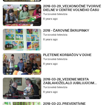
2018-03-29_VEĽKONOČNÉ TVORIVÉ
DIELNE V CENTRE VOĽNÉHO ČASU
Turzovská televízia
8 years ago
0:45
2018 - ČAROVNÉ ŠKRUPINKY
Turzovská televízia
8 years ago
3:01
PLETENIE KORBÁČOV V DÚHE
Turzovská televízia
8 years ago
8:49
2018-03-28_VEDENIE MESTA
ZABLAHOŽELALO JUBILUJÚCIM
OBČANOM
Turzovská televízia
8 years ago
1:18
2018-03-23_PREVENTÍVNE