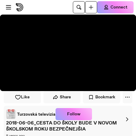
Skip to player
Skip to main content
Connect
Like
Share
Bookmark
Follow
Turzovská televízia
2018-06-06_CESTA DO ŠKOLY BUDE V NOVOM
ŠKOLSKOM ROKU BEZPEČNEJŠIA