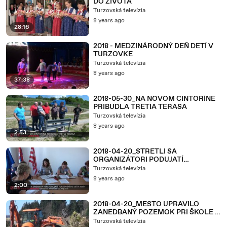
DO ŽIVOTA
Turzovská televízia
8 years ago
28:16
2018 - MEDZINÁRODNÝ DEŇ DETÍ V
TURZOVKE
Turzovská televízia
8 years ago
37:38
2018-05-30_NA NOVOM CINTORÍNE
PRIBUDLA TRETIA TERASA
Turzovská televízia
8 years ago
2:53
2018-04-20_STRETLI SA
ORGANIZÁTORI PODUJATÍ
TURZOVSKÉHO LETA 2018
Turzovská televízia
8 years ago
2:00
2018-04-20_MESTO UPRAVILO
ZANEDBANÝ POZEMOK PRI ŠKOLE V
ZÁVODÍ
Turzovská televízia