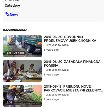
8 years ago
Category
🗞
News
Recommended
2018-06-20_ODVODNILI
PROBLÉMOVÝ ÚSEK CHODNÍKA
Turzovská televízia
8 years ago
1:11
|
Up next
2018-06-20_ZASADALA FINANČNÁ
KOMISIA
Turzovská televízia
8 years ago
3:40
2018-06-19_PRIBUDNÚ NOVÉ
PARKOVACIE MIESTA PRI ZELENÝCH
BYTOVKÁCH
Turzovská televízia
8 years ago
3:37