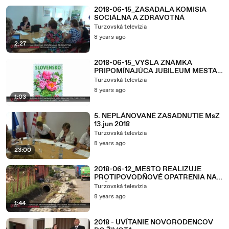
2018-06-15_ZASADALA KOMISIA
SOCIÁLNA A ZDRAVOTNÁ
Turzovská televízia
8 years ago
2:27
2018-06-15_VYŠLA ZNÁMKA
PRIPOMÍNAJÚCA JUBILEUM MESTA
TURZOVKA
Turzovská televízia
8 years ago
1:03
5. NEPLÁNOVANÉ ZASADNUTIE MsZ
13.jun 2018
Turzovská televízia
8 years ago
23:00
2018-06-12_MESTO REALIZUJE
PROTIPOVODŇOVÉ OPATRENIA NA
VYŠNOM KONCI
Turzovská televízia
8 years ago
1:44
2018 - UVÍTANIE NOVORODENCOV