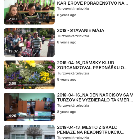
KARIÉROVÉ PORADENSTVO NA
GYMNÁZIU V TURZOVKE
Turzovská televízia
8 years ago
2:00
2018 - STAVANIE MÁJA
Turzovská televízia
8 years ago
19:37
2018-04-16_DÁMSKY KLUB
ZORGANIZOVAL PREDNÁŠKU O
VÝSADBE KVETOV
Turzovská televízia
8 years ago
3:58
2018-04-16_NA DEŇ NARCISOV SA V
TURZOVKE VYZBIERALO TAKMER
2150 EUR
Turzovská televízia
8 years ago
4:25
2018-04-13_MESTO ZÍSKALO
PENIAZE NA REKONŠTRUKCIU
BUDOVY ÚRADU
Turzovská televízia