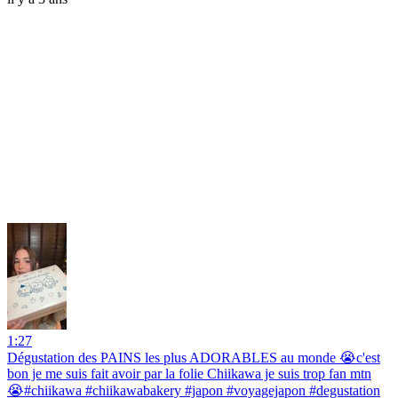
1:27
Dégustation des PAINS les plus ADORABLES au monde 😭c'est
bon je me suis fait avoir par la folie Chiikawa je suis trop fan mtn
😭#chiikawa #chiikawabakery #japon #voyagejapon #degustation