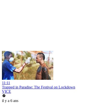
11:11
Trapped in Paradise: The Festival on Lockdown
VICE
il y a 6 ans