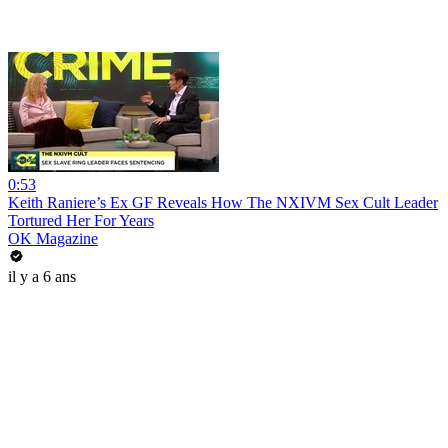
0:53
Keith Raniere’s Ex GF Reveals How The NXIVM Sex Cult Leader
Tortured Her For Years
OK Magazine
il y a 6 ans