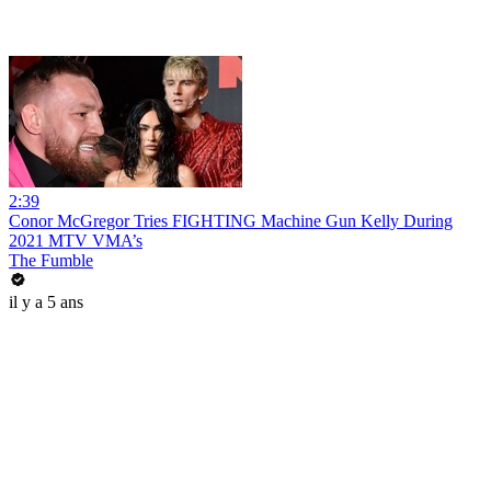
2:39
Conor McGregor Tries FIGHTING Machine Gun Kelly During
2021 MTV VMA’s
The Fumble
il y a 5 ans