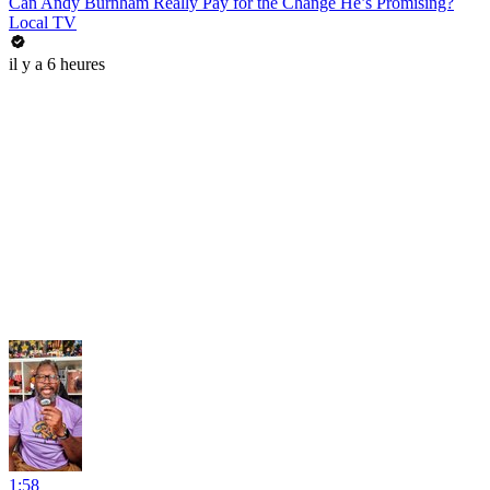
Can Andy Burnham Really Pay for the Change He’s Promising?
Local TV
il y a 6 heures
1:58