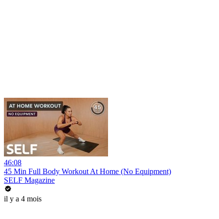
46:08
45 Min Full Body Workout At Home (No Equipment)
SELF Magazine
il y a 4 mois