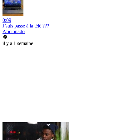
0:09
J’suis passé à la télé ???
Aficionado
il y a 1 semaine