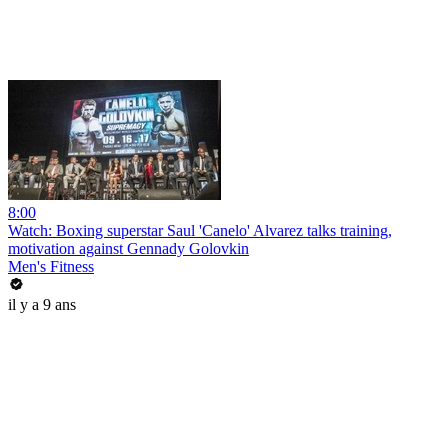
8:00
Watch: Boxing superstar Saul 'Canelo' Alvarez talks training,
motivation against Gennady Golovkin
Men's Fitness
il y a 9 ans