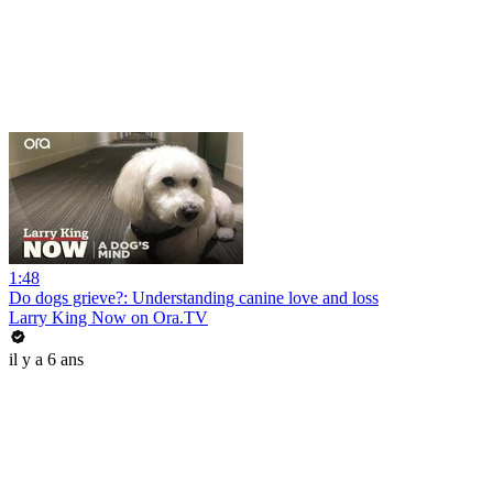
1:48
Do dogs grieve?: Understanding canine love and loss
Larry King Now on Ora.TV
il y a 6 ans