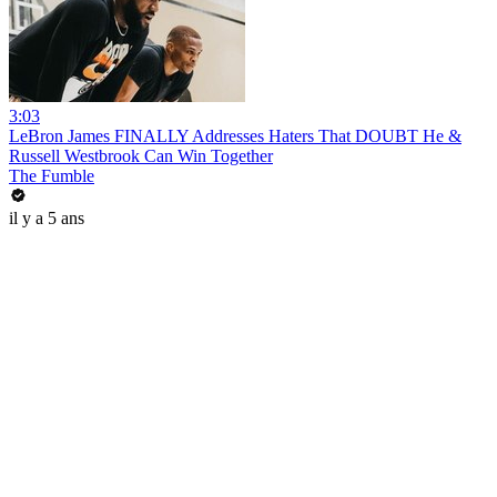
3:03
LeBron James FINALLY Addresses Haters That DOUBT He &
Russell Westbrook Can Win Together
The Fumble
il y a 5 ans