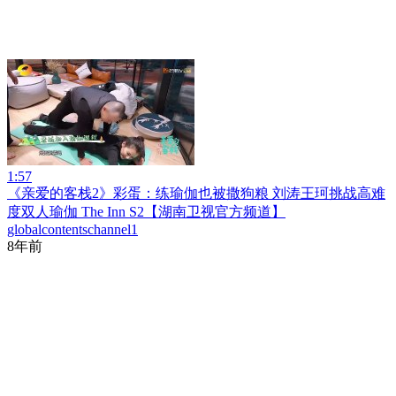
1:57
《亲爱的客栈2》彩蛋：练瑜伽也被撒狗粮 刘涛王珂挑战高难
度双人瑜伽 The Inn S2【湖南卫视官方频道】
globalcontentschannel1
8年前