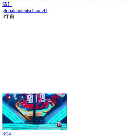
清】
globalcontentschannel1
8年前
8:24