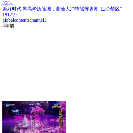
35:31
美好时代 攀高峰历险滩，测绘人冲锋陷阵勇闯“生命禁区”
181219
globalcontentschannel1
8年前