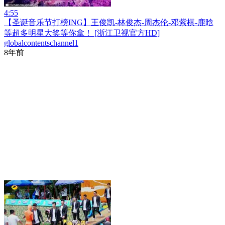
4:55
【圣诞音乐节打榜ING】王俊凯-林俊杰-周杰伦-邓紫棋-鹿晗
等超多明星大奖等你拿！ [浙江卫视官方HD]
globalcontentschannel1
8年前