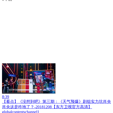
8:39
【看点】《没想到吧》第三期：《天气预爆》剧组实力坑肖央
肖央这是咋地了？-20181208【东方卫视官方高清】
globalcontentschannel1