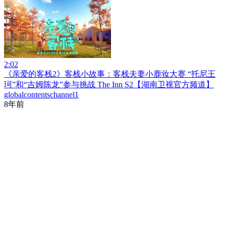
2:02
《亲爱的客栈2》客栈小故事：客栈夫妻小鹿妆大赛 “托尼王
珂”和“吉姆陈龙”参与挑战 The Inn S2【湖南卫视官方频道】
globalcontentschannel1
8年前