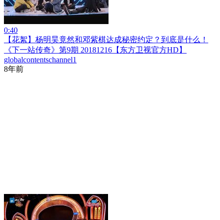
0:40
【花絮】杨明昊竟然和邓紫棋达成秘密约定？到底是什么！
《下一站传奇》第9期 20181216【东方卫视官方HD】
globalcontentschannel1
8年前