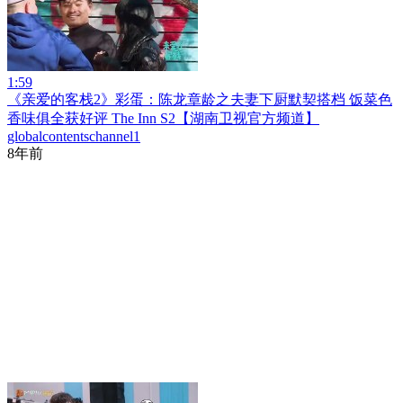
1:59
《亲爱的客栈2》彩蛋：陈龙章龄之夫妻下厨默契搭档 饭菜色
香味俱全获好评 The Inn S2【湖南卫视官方频道】
globalcontentschannel1
8年前