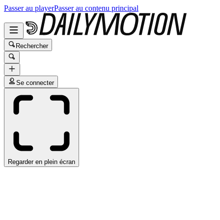
Passer au player
Passer au contenu principal
Rechercher
Se connecter
Regarder en plein écran