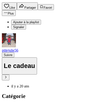
Like
Partager
Favori
Plus
Ajouter à la playlist
Signaler
ptitejulie56
Suivre
Le cadeau
il y a 20 ans
Catégorie