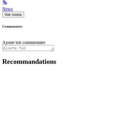
🗞
News
Voir moins
Commentaires
Ajoute ton commentaire
Recommandations