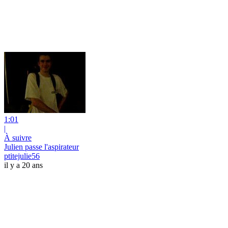
1:01
|
À suivre
Julien passe l'aspirateur
ptitejulie56
il y a 20 ans