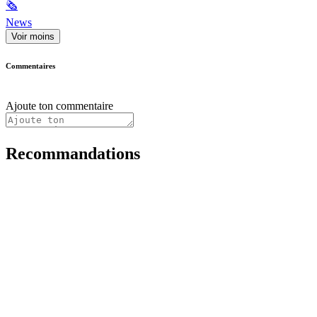
🗞
News
Voir moins
Commentaires
Ajoute ton commentaire
Recommandations