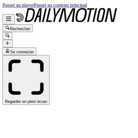
Passer au player
Passer au contenu principal
Rechercher
Se connecter
Regarder en plein écran