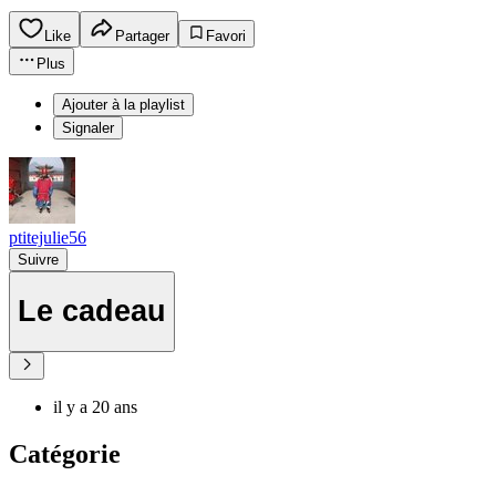
Like
Partager
Favori
Plus
Ajouter à la playlist
Signaler
ptitejulie56
Suivre
Le cadeau
il y a 20 ans
Catégorie