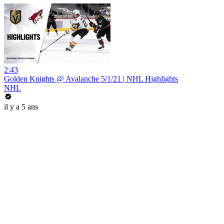
2:43
Golden Knights @ Avalanche 5/1/21 | NHL Highlights
NHL
il y a 5 ans