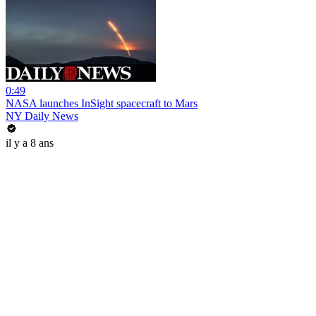
0:49
NASA launches InSight spacecraft to Mars
NY Daily News
il y a 8 ans