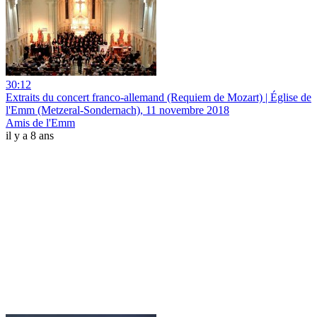
30:12
Extraits du concert franco-allemand (Requiem de Mozart) | Église de
l'Emm (Metzeral-Sondernach), 11 novembre 2018
Amis de l'Emm
il y a 8 ans