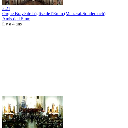
2:21
Orgue Brayé de l'église de l'Emm (Metzeral-Sondernach)
Amis de l'Emm
il y a 4 ans