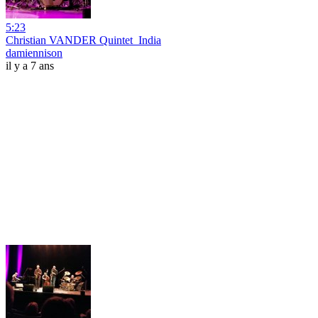
5:23
Christian VANDER Quintet_India
damiennison
il y a 7 ans