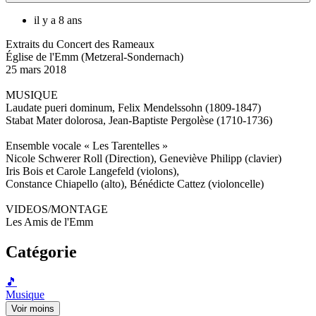
il y a 8 ans
Extraits du Concert des Rameaux
Église de l'Emm (Metzeral-Sondernach)
25 mars 2018
MUSIQUE
Laudate pueri dominum, Felix Mendelssohn (1809-1847)
Stabat Mater dolorosa, Jean-Baptiste Pergolèse (1710-1736)
Ensemble vocale « Les Tarentelles »
Nicole Schwerer Roll (Direction), Geneviève Philipp (clavier)
Iris Bois et Carole Langefeld (violons),
Constance Chiapello (alto), Bénédicte Cattez (violoncelle)
VIDEOS/MONTAGE
Les Amis de l'Emm
Catégorie
🎵
Musique
Voir moins