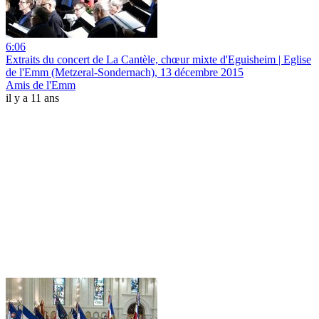
6:06
Extraits du concert de La Cantèle, chœur mixte d'Eguisheim | Eglise
de l'Emm (Metzeral-Sondernach), 13 décembre 2015
Amis de l'Emm
il y a 11 ans