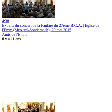
4:38
Extraits du concert de la Fanfare du 27ème B.C.A. | Eglise de
l'Emm (Metzeral-Sondernach), 20 mai 2015
Amis de l'Emm
il y a 11 ans