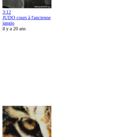
3:12
JUDO cours à l'ancienne
jangjo
il y a 20 ans