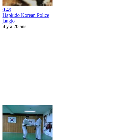
0:49
Hapkido Korean Police
jangjo
il y a 20 ans