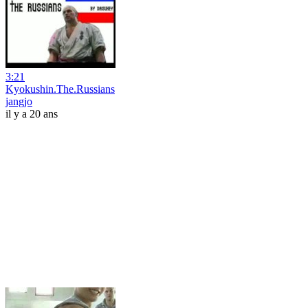
3:21
Kyokushin.The.Russians
jangjo
il y a 20 ans