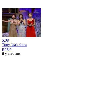
5:08
Tony Jaa's show
jangjo
il y a 20 ans