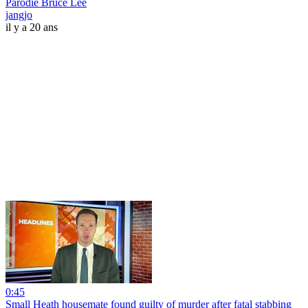
Parodie Bruce Lee
jangjo
il y a 20 ans
0:45
Small Heath housemate found guilty of murder after fatal stabbing