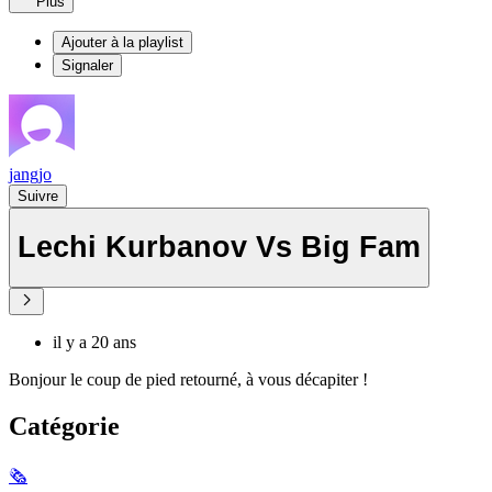
Plus
Ajouter à la playlist
Signaler
jangjo
Suivre
Lechi Kurbanov Vs Big Fam
il y a 20 ans
Bonjour le coup de pied retourné, à vous décapiter !
Catégorie
🗞