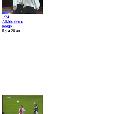
1:24
Aikido démo
jangjo
il y a 20 ans