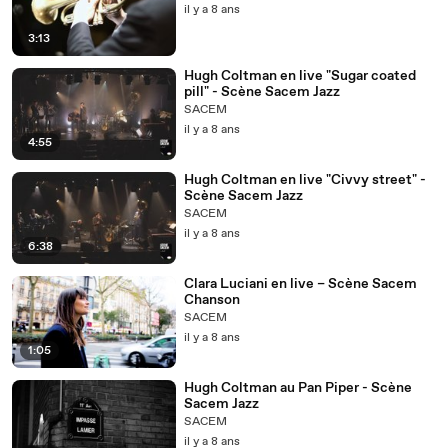
il y a 8 ans
3:13
Hugh Coltman en live "Sugar coated
pill" - Scène Sacem Jazz
SACEM
il y a 8 ans
4:55
Hugh Coltman en live "Civvy street" -
Scène Sacem Jazz
SACEM
il y a 8 ans
6:38
Clara Luciani en live – Scène Sacem
Chanson
SACEM
il y a 8 ans
1:05
Hugh Coltman au Pan Piper - Scène
Sacem Jazz
SACEM
il y a 8 ans