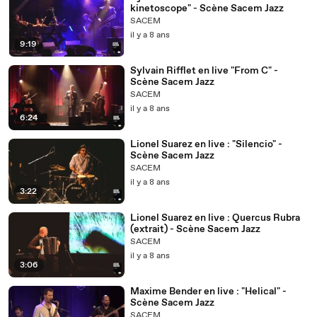
kinetoscope" - Scène Sacem Jazz
SACEM
il y a 8 ans
9:19
Sylvain Rifflet en live "From C" -
Scène Sacem Jazz
SACEM
il y a 8 ans
6:24
Lionel Suarez en live : "Silencio" -
Scène Sacem Jazz
SACEM
il y a 8 ans
3:22
Lionel Suarez en live : Quercus Rubra
(extrait) - Scène Sacem Jazz
SACEM
il y a 8 ans
3:06
Maxime Bender en live : "Helical" -
Scène Sacem Jazz
SACEM