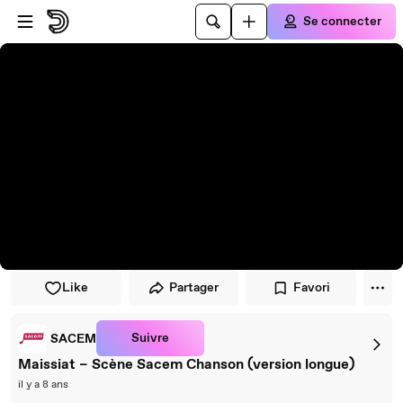
Passer au player
Passer au contenu principal
Se connecter
Like
Partager
Favori
Suivre
SACEM
Maissiat – Scène Sacem Chanson (version longue)
il y a 8 ans