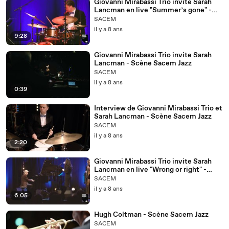
Giovanni Mirabassi Trio invite Sarah
Lancman en live "Summer’s gone" -
Scène Sacem Jazz
SACEM
il y a 8 ans
9:28
Giovanni Mirabassi Trio invite Sarah
Lancman - Scène Sacem Jazz
SACEM
il y a 8 ans
0:39
Interview de Giovanni Mirabassi Trio et
Sarah Lancman - Scène Sacem Jazz
SACEM
il y a 8 ans
2:20
Giovanni Mirabassi Trio invite Sarah
Lancman en live "Wrong or right" -
Scène Sacem Jazz
SACEM
il y a 8 ans
6:05
Hugh Coltman - Scène Sacem Jazz
SACEM