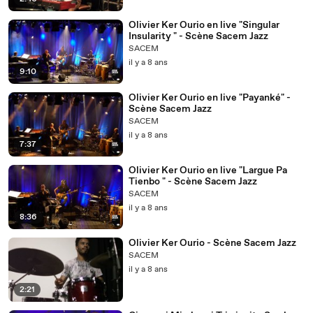
Olivier Ker Ourio en live "Singular
Insularity " - Scène Sacem Jazz
SACEM
il y a 8 ans
9:10
Olivier Ker Ourio en live "Payanké" -
Scène Sacem Jazz
SACEM
il y a 8 ans
7:37
Olivier Ker Ourio en live "Largue Pa
Tienbo " - Scène Sacem Jazz
SACEM
il y a 8 ans
8:36
Olivier Ker Ourio - Scène Sacem Jazz
SACEM
il y a 8 ans
2:21