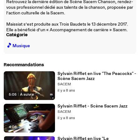
Retrouvez la dernière édition de Scène Sacem Chanson, rendez-
vous professionnel dédié aux talents de la chanson, proposée par
l’action culturelle de la Sacem.
Maissiat s’est produite aux Trois Baudets le 13 décembre 2017.
Elle a bénéficié d’un « Accompagnement de carrière » Sacem.
Catégorie
🎵
Musique
Recommandations
Sylvain Rifflet en live "The Peacocks" -
Scène Sacem Jazz
SACEM
il y a 8 ans
5:05
|
À suivre
Sylvain Rifflet - Scène Sacem Jazz
SACEM
il y a 8 ans
4:06
Sylvain Rifflet en live "Le