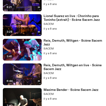
il y a 8 ans
8:21
Lionel Suarez en live : Chorinho para
Toninho (extrait) - Scène Sacem Jazz
SACEM
il y a 8 ans
3:28
Reis, Demuth, Wiltgen - Scène Sacem
Jazz
SACEM
il y a 8 ans
3:41
Reis, Demuth, Wiltgen en live - Scène
Sacem Jazz
SACEM
il y a 8 ans
6:44
Maxime Bender - Scène Sacem Jazz
SACEM
il y a 8 ans
2:40