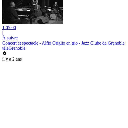
1:05:00
|
À suivre
Concert et spectacle - Alfio Origlio en trio - Jazz Clube de Grenoble
téléGrenoble
il y a 2 ans