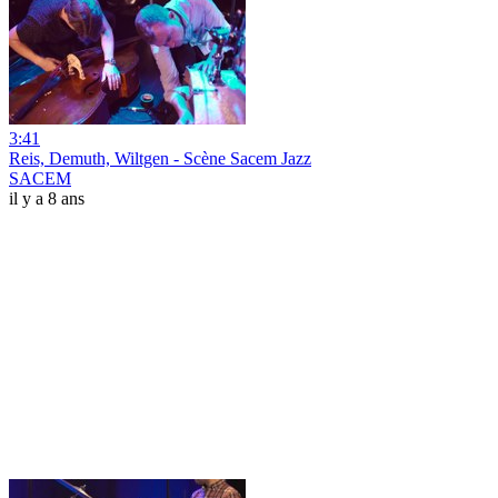
3:41
Reis, Demuth, Wiltgen - Scène Sacem Jazz
SACEM
il y a 8 ans