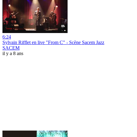
6:24
Sylvain Rifflet en live "From C" - Scène Sacem Jazz
SACEM
il y a 8 ans