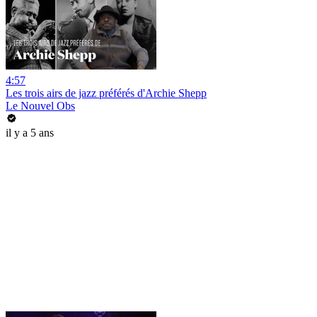
4:57
Les trois airs de jazz préférés d'Archie Shepp
Le Nouvel Obs
il y a 5 ans