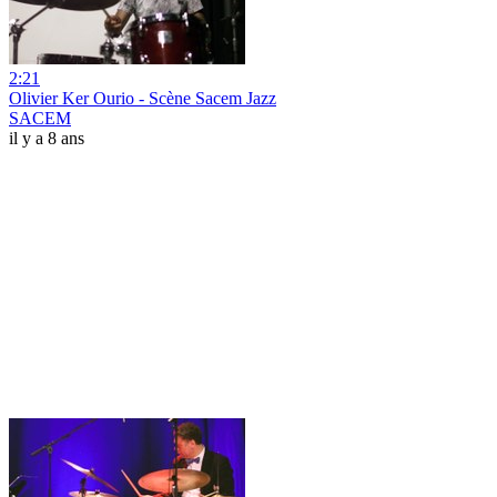
2:21
Olivier Ker Ourio - Scène Sacem Jazz
SACEM
il y a 8 ans