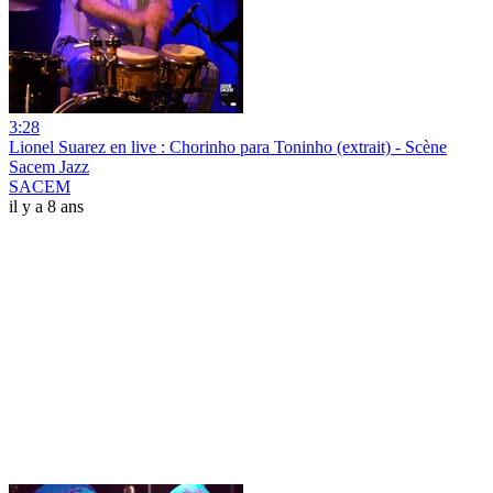
3:28
Lionel Suarez en live : Chorinho para Toninho (extrait) - Scène
Sacem Jazz
SACEM
il y a 8 ans