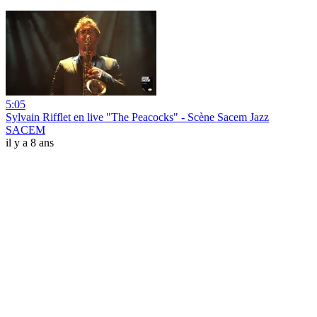
5:05
Sylvain Rifflet en live "The Peacocks" - Scène Sacem Jazz
SACEM
il y a 8 ans