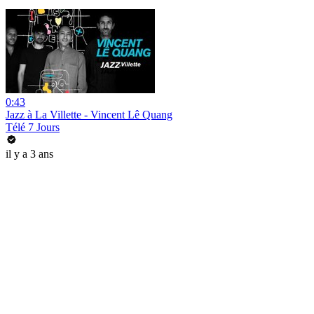
0:43
Jazz à La Villette - Vincent Lê Quang
Télé 7 Jours
il y a 3 ans