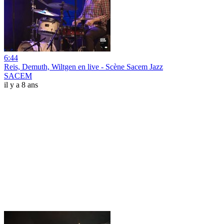
6:44
Reis, Demuth, Wiltgen en live - Scène Sacem Jazz
SACEM
il y a 8 ans