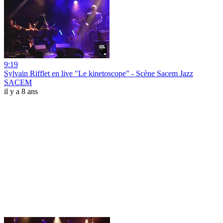
9:19
Sylvain Rifflet en live "Le kinetoscope" - Scène Sacem Jazz
SACEM
il y a 8 ans