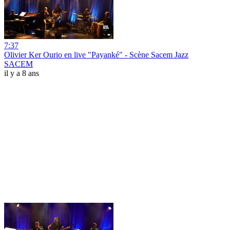
7:37
Olivier Ker Ourio en live "Payanké" - Scène Sacem Jazz
SACEM
il y a 8 ans