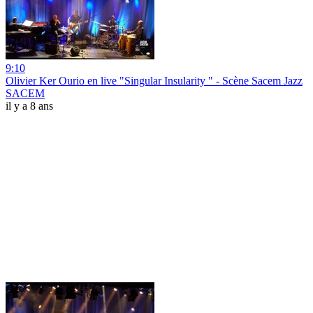
9:10
Olivier Ker Ourio en live "Singular Insularity " - Scène Sacem Jazz
SACEM
il y a 8 ans