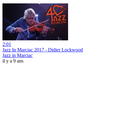
2:01
Jazz In Marciac 2017 - Didier Lockwood
Jazz in Marciac
il y a 9 ans