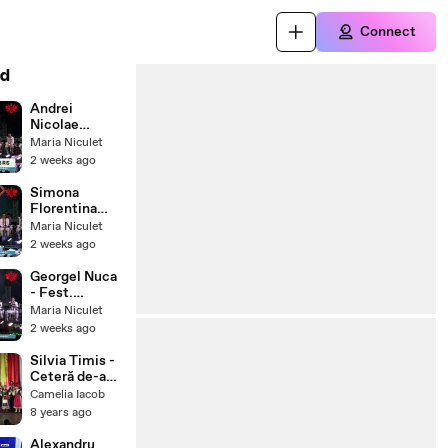
Connect
d
Andrei
Nicolae
Chelba -
Maria Niculet
Premiul I
2 weeks ago
Fest.
„Cantecul de
Simona
dragoste de-a
Florentina
lungul
Popescu -
Maria Niculet
Dunarii”-
Premiul al II-
2 weeks ago
ETNO TV-
lea Fest.
23.07.2026
„Cantecul de
Georgel Nuca
dragoste de-a
- Fest.
lungul
„Cantecul de
Maria Niculet
Dunarii”-
dragoste de-a
2 weeks ago
ETNO TV-
lungul
23.07.2026
Dunarii”-
Silvia Timis -
Braila (ETNO
Ceteră de-aș
TV -
fi știut
Camelia Iacob
21.07.2026)
8 years ago
Alexandru