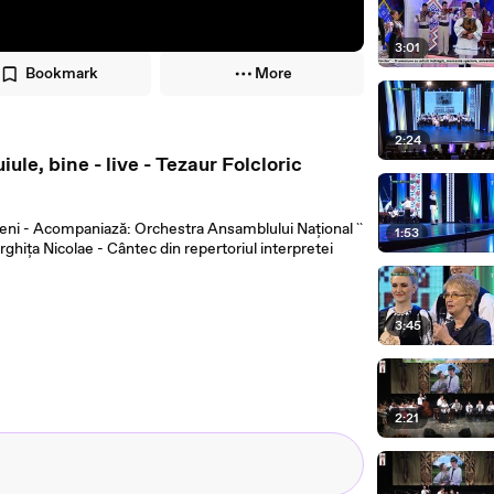
3:01
Bookmark
More
2:24
iule, bine - live - Tezaur Folcloric
peni - Acompaniază: Orchestra Ansamblului Național ``
1:53
rghița Nicolae - Cântec din repertoriul interpretei
3:45
2:21