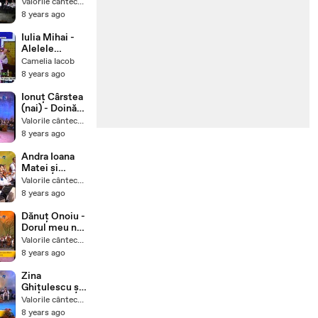
cucule, mai
Valorile cântecului popular
rar și
8 years ago
Inimioară,
inimioară
Iulia Mihai -
Alelele
salcioara
Camelia Iacob
8 years ago
Ionuț Cârstea
(nai) - Doină
de dor și
Valorile cântecului popular
Ciocârlia - live
8 years ago
- Tezaur
Folcloric
Andra Ioana
Matei și
Dănuț Onoiu -
Valorile cântecului popular
Ionel și
8 years ago
Mărioara - live
- Tezaur
Dănuț Onoiu -
Folcloric
Dorul meu nu-
i călător - live
Valorile cântecului popular
- Tezaur
8 years ago
Folcloric
Zina
Ghițulescu și
Ionuț Cârstea
Valorile cântecului popular
(nai) -
8 years ago