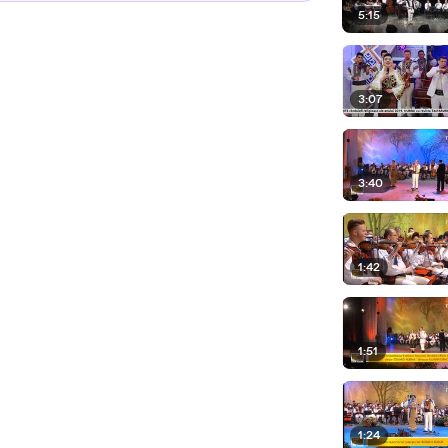
5:15
3:07
3:40
1:42
1:51
1:24