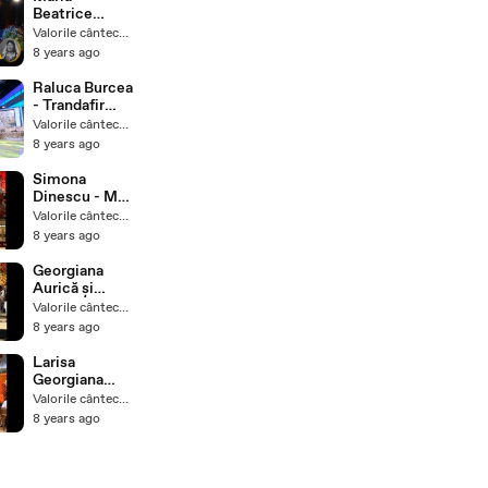
Folcloric
Beatrice
Băndoiu - De
Valorile cântecului popular
ce nu te-
8 years ago
nsori,
Gheorghiță -
Raluca Burcea
live - Tezaur
- Trandafir
Folcloric
înrourat
Valorile cântecului popular
(ProTv)
8 years ago
Simona
Dinescu - Mă
uit la viață
Valorile cântecului popular
cum trece -
8 years ago
live
Georgiana
Aurică și
Gabriel Lungu
Valorile cântecului popular
- Mândro,
8 years ago
floare de cireș
- live
Larisa
Georgiana
Piroiu -
Valorile cântecului popular
Badișor cu
8 years ago
ochii verzi -
live