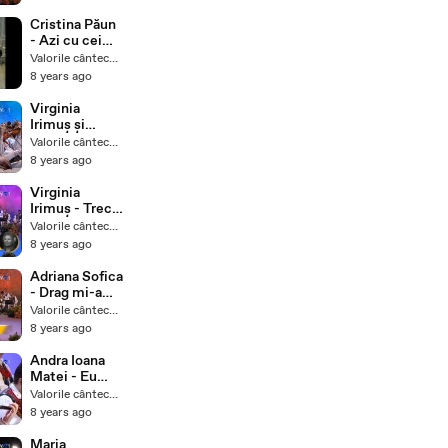
Zărzărică,
zărzărea - live
Cristina Păun
- Tezaur
- Azi cu cei
Folcloric
dragi voi
Valorile cântecului popular
petrece
8 years ago
Virginia
Irimuș și
Daniel Pop -
Valorile cântecului popular
Ce s-ar face
8 years ago
inima - live -
Tezaur
Virginia
Folcloric
Irimuș - Trec
în codru tăt
Valorile cântecului popular
plângând -
8 years ago
live - Tezaur
Folcloric
Adriana Sofica
- Drag mi-a
fost omul
Valorile cântecului popular
frumos - live -
8 years ago
Tezaur
Folcloric
Andra Ioana
Matei - Eu
când am
Valorile cântecului popular
plecat de-
8 years ago
acasă - live -
Tezaur
Maria