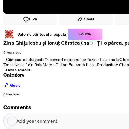
Like
Share
Follow
Valorile cântecului popular
Zina Ghițulescu și Ionuț Cârstea (nai) - Ți-o părea, pu
8 years ago
- Cântecul de dragoste în concert extraordinar Tezaur Folcloric la Oto
Transilvania `` din Baia Mare - Dirijor: Eduard Albina - Producător: Gheo
Ileana Sărăroiu -
Category
🎵
Music
Show less
Comments
Add
your