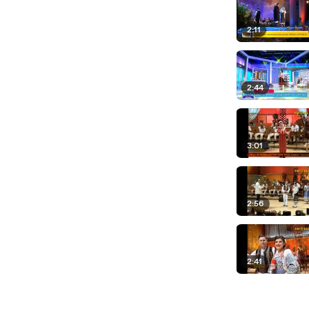
2:11
2:44
3:01
2:56
2:41