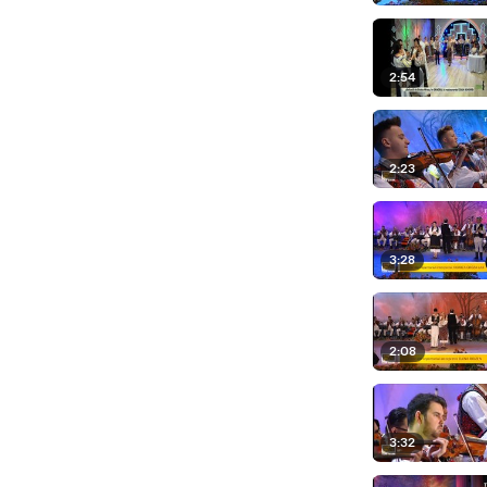
2:54
2:23
3:28
2:08
3:32