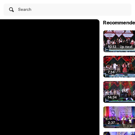
Search
Recommende
10:13
|
Up next
7:14
14:34
2:37