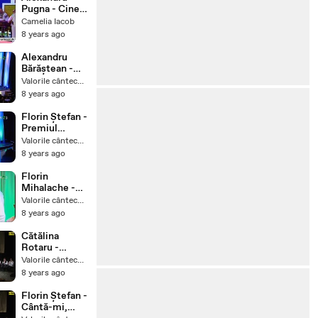
Pugna - Cine
mână boii bine
Camelia Iacob
8 years ago
Alexandru
Bărăștean -
Premiu
Valorile cântecului popular
special
8 years ago
acordat de
UAIFMR -
Florin Ștefan -
Festivalul
Premiul
Lucreția
Cerculului
Valorile cântecului popular
Ciobanu -
Militar Sibiu -
8 years ago
2018
Fest. Lucreția
Ciobanu -
Florin
2018
Mihalache -
Premiul al II -
Valorile cântecului popular
lea - Fest.
8 years ago
Lucreția
Ciobanu 2018
Cătălina
Rotaru -
Premiul al III -
Valorile cântecului popular
lea - Fest. ``
8 years ago
Flori în Țara
Bârsei `` -
Florin Ștefan -
Brașov 2018
Cântă-mi,