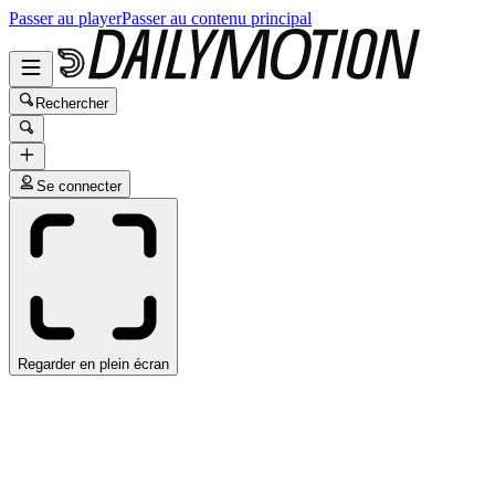
Passer au player
Passer au contenu principal
Rechercher
Se connecter
Regarder en plein écran