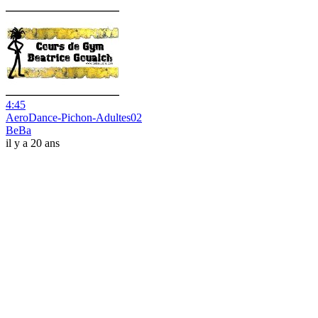
4:45
AeroDance-Pichon-Adultes02
BeBa
il y a 20 ans