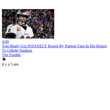
4:00
Tom Brady Got INSANELY Booed By Patriots Fans In His Return
To Gillette Stadium
The Fumble
il y a 5 ans