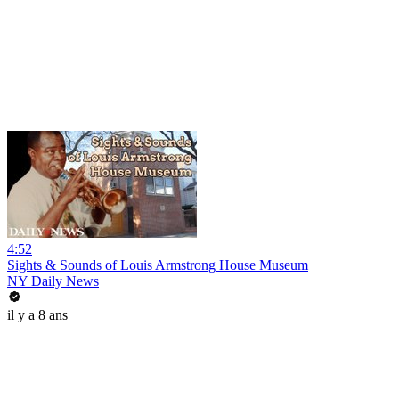
4:52
Sights & Sounds of Louis Armstrong House Museum
NY Daily News
il y a 8 ans