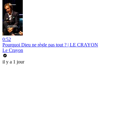
0:52
Pourquoi Dieu ne règle pas tout ? | LE CRAYON
Le Crayon
il y a 1 jour