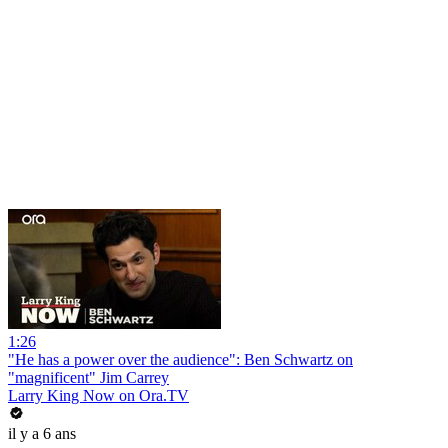
1:26
"He has a power over the audience": Ben Schwartz on
"magnificent" Jim Carrey
Larry King Now on Ora.TV
il y a 6 ans