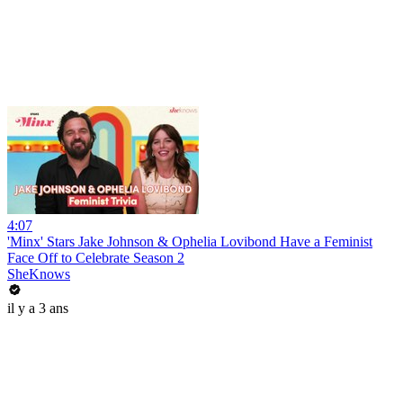
4:07
'Minx' Stars Jake Johnson & Ophelia Lovibond Have a Feminist
Face Off to Celebrate Season 2
SheKnows
il y a 3 ans