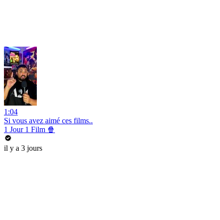
1:04
Si vous avez aimé ces films..
1 Jour 1 Film 🍿
il y a 3 jours