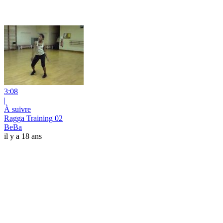
3:08
|
À suivre
Ragga Training 02
BeBa
il y a 18 ans