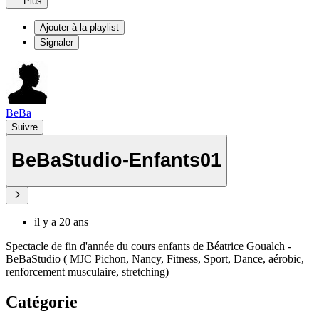
Plus
Ajouter à la playlist
Signaler
BeBa
Suivre
BeBaStudio-Enfants01
il y a 20 ans
Spectacle de fin d'année du cours enfants de Béatrice Goualch -
BeBaStudio ( MJC Pichon, Nancy, Fitness, Sport, Dance, aérobic,
renforcement musculaire, stretching)
Catégorie