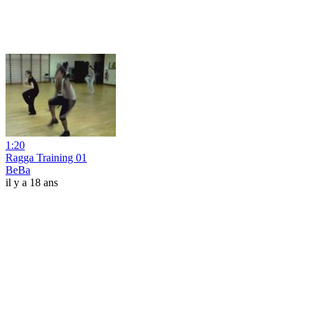
1:20
Ragga Training 01
BeBa
il y a 18 ans