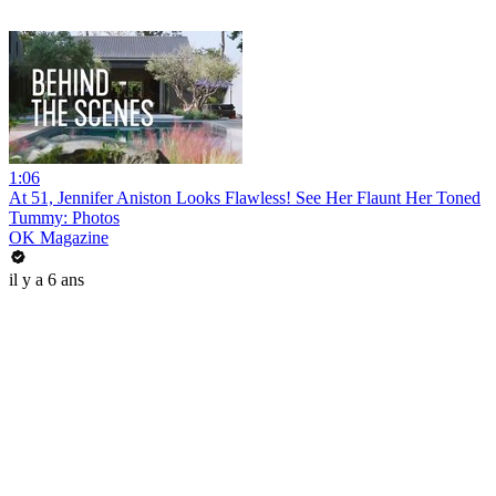
1:06
At 51, Jennifer Aniston Looks Flawless! See Her Flaunt Her Toned
Tummy: Photos
OK Magazine
il y a 6 ans