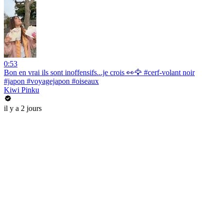
0:53
Bon en vrai ils sont inoffensifs...je crois 👀🦅 #cerf-volant noir
#japon #voyagejapon #oiseaux
Kiwi Pinku
il y a 2 jours