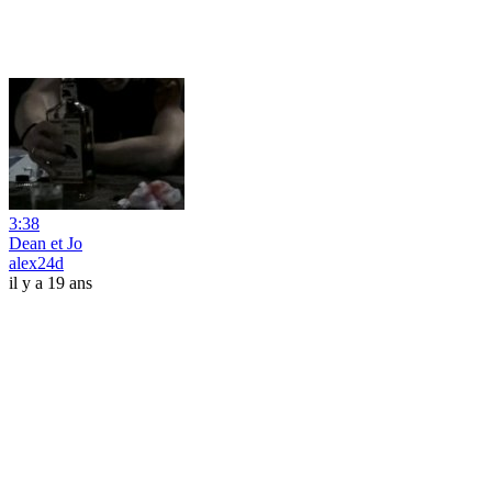
3:38
Dean et Jo
alex24d
il y a 19 ans