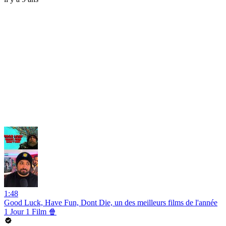
1:48
Good Luck, Have Fun, Dont Die, un des meilleurs films de l'année
1 Jour 1 Film 🍿