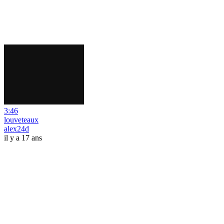
3:46
louveteaux
alex24d
il y a 17 ans