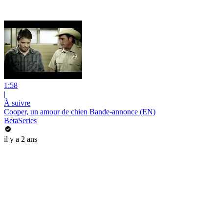
1:58
|
À suivre
Cooper, un amour de chien Bande-annonce (EN)
BetaSeries
il y a 2 ans