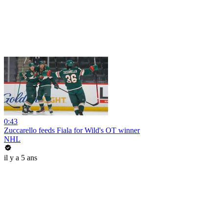
0:43
Zuccarello feeds Fiala for Wild's OT winner
NHL
il y a 5 ans