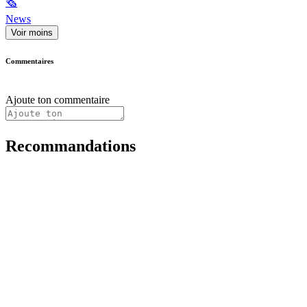
🗞
News
Voir moins
Commentaires
Ajoute ton commentaire
Recommandations