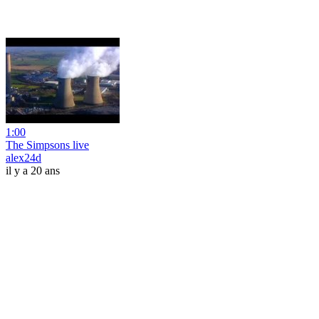
1:00
The Simpsons live
alex24d
il y a 20 ans