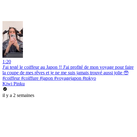
1:20
J'ai testé le coiffeur au Japon !! J'ai profité de mon voyage pour faire
la coupe de mes rêves et je ne me suis jamais trouvé aussi jolie 🥹
#coiffeur #coiffure #japon #voyagejapon #tokyo
Kiwi Pinku
il y a 2 semaines