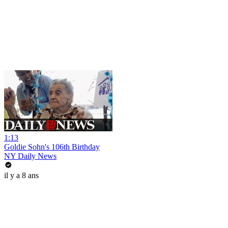
1:13
Goldie Sohn's 106th Birthday
NY Daily News
il y a 8 ans