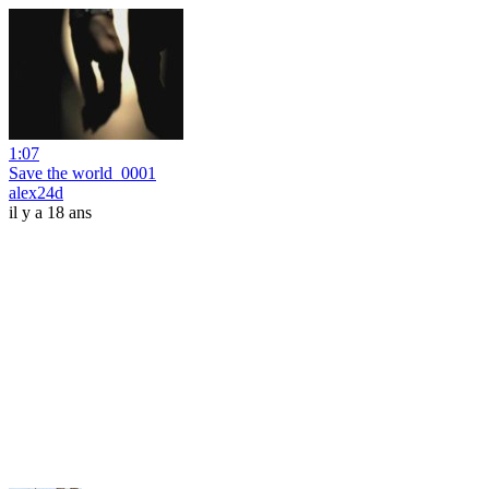
1:07
Save the world_0001
alex24d
il y a 18 ans