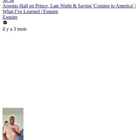
38:54
Arsenio Hall on Prince, Late Night & Saving 'Coming to America' |
What I’ve Learned | Esquire
Esquire
il y a 3 mois