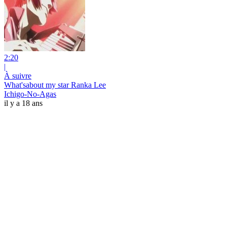
2:20
|
À suivre
What'sabout my star Ranka Lee
Ichigo-No-Agas
il y a 18 ans