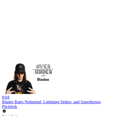
8:04
Bladee Rates Nettspend, Lightning Strikes, and Superheroes
Pitchfork