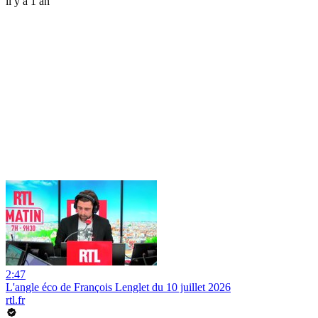
il y a 1 an
2:47
L'angle éco de François Lenglet du 10 juillet 2026
rtl.fr