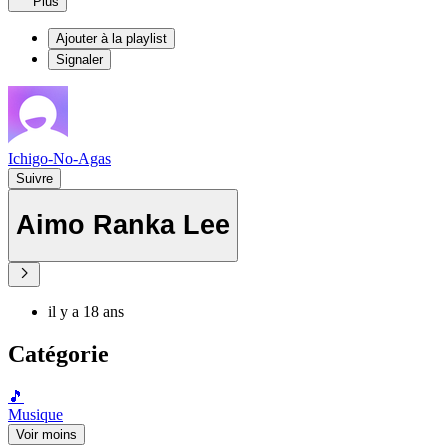
Plus
Ajouter à la playlist
Signaler
Ichigo-No-Agas
Suivre
Aimo Ranka Lee
il y a 18 ans
Catégorie
🎵
Musique
Voir moins