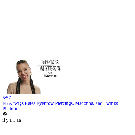
5:57
FKA twigs Rates Eyebrow Piercings, Madonna, and Twinks
Pitchfork
il y a 1 an