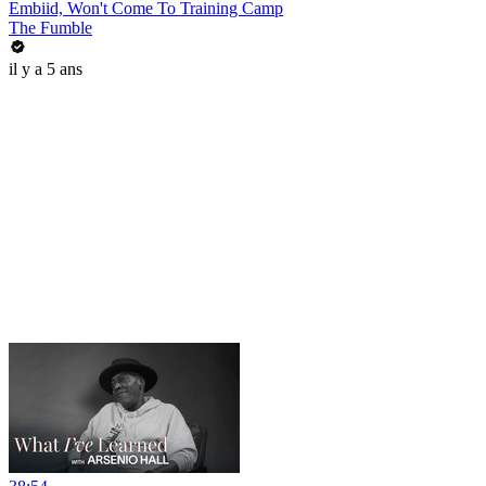
Embiid, Won't Come To Training Camp
The Fumble
il y a 5 ans