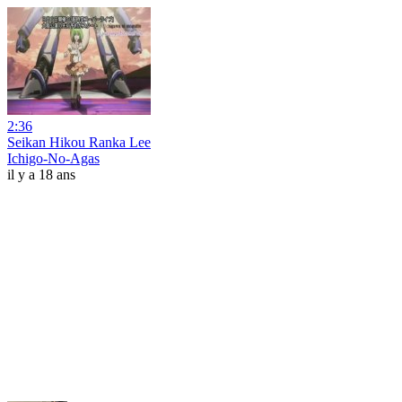
2:36
Seikan Hikou Ranka Lee
Ichigo-No-Agas
il y a 18 ans