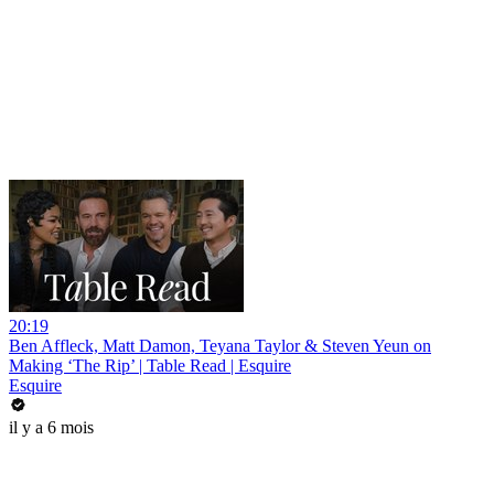
20:19
Ben Affleck, Matt Damon, Teyana Taylor & Steven Yeun on
Making ‘The Rip’ | Table Read | Esquire
Esquire
il y a 6 mois