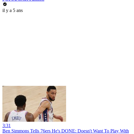
il y a 5 ans
3:31
Ben Simmons Tells 76ers He's DONE: Doesn't Want To Play With