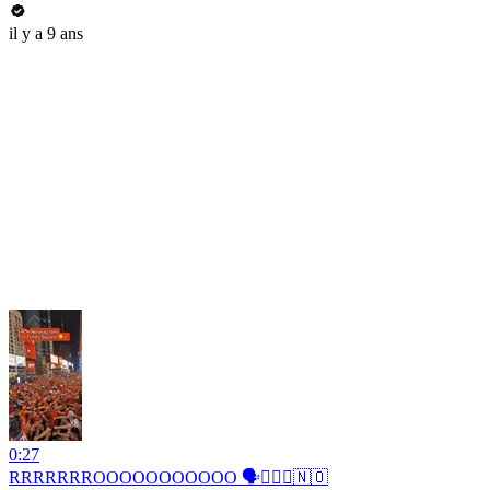
il y a 9 ans
0:27
RRRRRRROOOOOOOOOOO 🗣️🚣🏻‍♂️🇳🇴