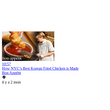
10:57
How NYC’s Best Korean Fried Chicken is Made
Bon Appétit
il y a 2 mois