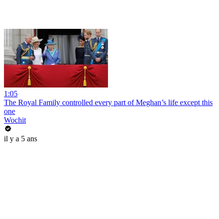
1:05
The Royal Family controlled every part of Meghan’s life except this
one
Wochit
il y a 5 ans