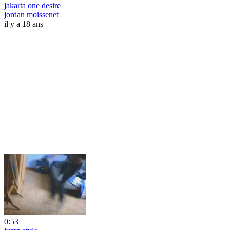
jakarta one desire
jordan moissenet
il y a 18 ans
0:53