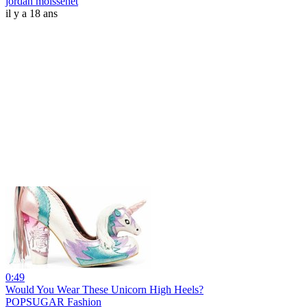
jordan moissenet
il y a 18 ans
0:49
Would You Wear These Unicorn High Heels?
POPSUGAR Fashion