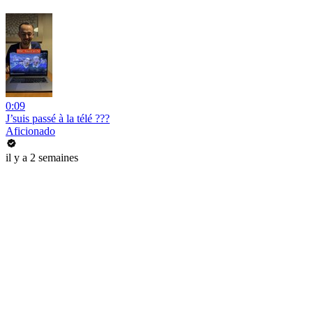
0:09
J’suis passé à la télé ???
Aficionado
il y a 2 semaines