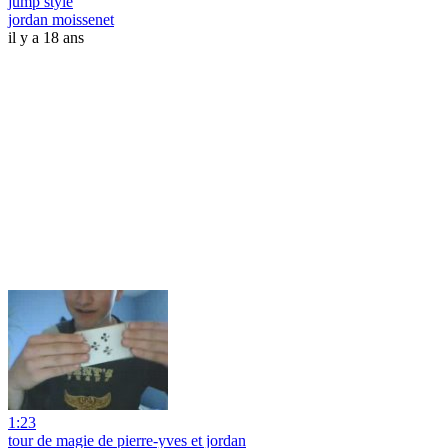
jump style
jordan moissenet
il y a 18 ans
1:23
tour de magie de pierre-yves et jordan