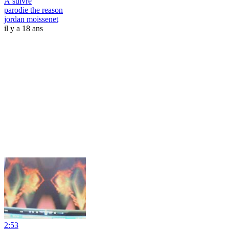
À suivre
parodie the reason
jordan moissenet
il y a 18 ans
2:53