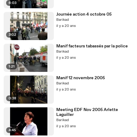
6:03
Journée action 4 octobre 05
Barikad
il y a 20 ans
3:02
Manif facteurs tabassés par la police
Barikad
il y a 20 ans
1:21
Manif 12 novembre 2005
Barikad
il y a 20 ans
0:38
Meeting EDF Nov 2005 Arlette
Laguiller
Barikad
il y a 20 ans
4:45