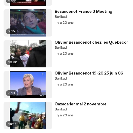
4:05
Besancenot France 3 Meeting
Barikad
il y a 20 ans
2:15
Olivier Besancenot chez les Québécor
Barikad
il y a 20 ans
10:36
Olivier Besancenot 19-20 25 juin 06
Barikad
il y a 20 ans
3:19
Oaxaca 1er mai 2 novembre
Barikad
il y a 20 ans
16:18