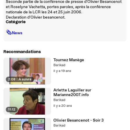
Seconde partie de la conférence de presse d'Olivier Besancenot
et Roselyne Vachetta, portes paroles, après la conférence
nationale de la LCR les 24 et 25 juin 2006.
Declaration d'Olivier besancenot.
Catégorie
🗞
News
Recommandations
Tournez Manège
Barikad
il y a 19 ans
2:08
|
À suivre
Arlette Laguiller sur
Marianne2007.info
Barikad
il y a 20 ans
11:12
Olivier Besancenot - Soir 3
Barikad