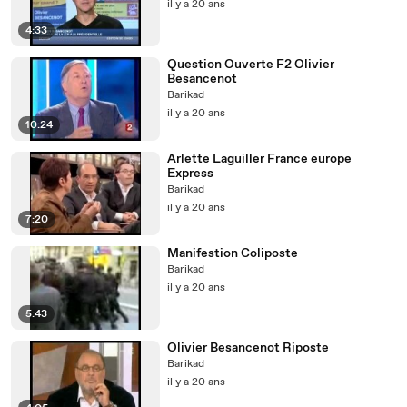
il y a 20 ans
4:33
Question Ouverte F2 Olivier
Besancenot
Barikad
il y a 20 ans
10:24
Arlette Laguiller France europe
Express
Barikad
il y a 20 ans
7:20
Manifestion Coliposte
Barikad
il y a 20 ans
5:43
Olivier Besancenot Riposte
Barikad
il y a 20 ans