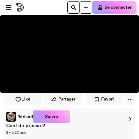
Passer au player
Passer au contenu principal
Se connecter
Like
Partager
Favori
Suivre
Barikad
Conf de presse 2
il y a 20 ans