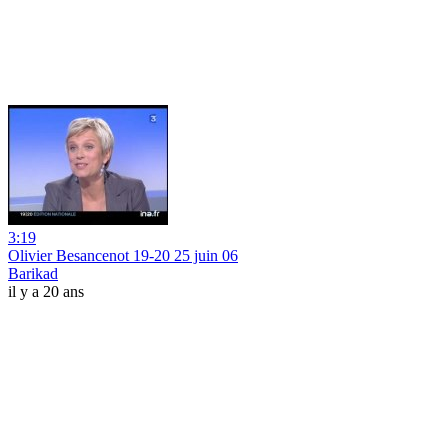
3:19
Olivier Besancenot 19-20 25 juin 06
Barikad
il y a 20 ans