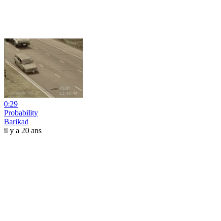
0:29
Probability
Barikad
il y a 20 ans