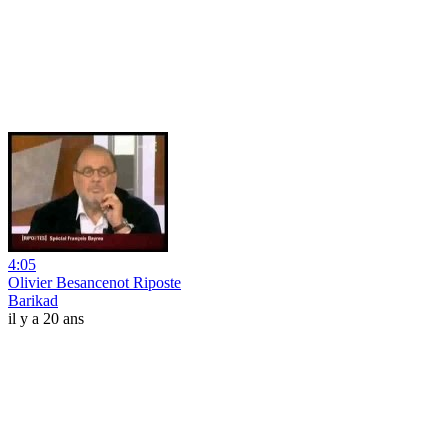
4:05
Olivier Besancenot Riposte
Barikad
il y a 20 ans