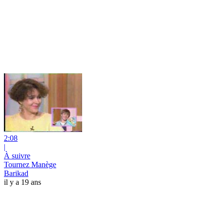
2:08
|
À suivre
Tournez Manège
Barikad
il y a 19 ans