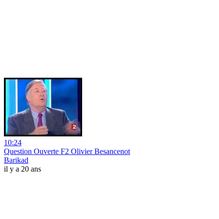
10:24
Question Ouverte F2 Olivier Besancenot
Barikad
il y a 20 ans