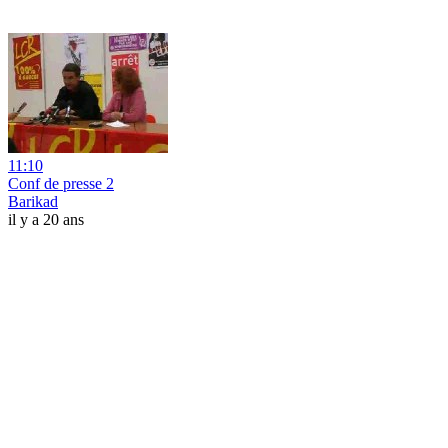
11:10
Conf de presse 2
Barikad
il y a 20 ans