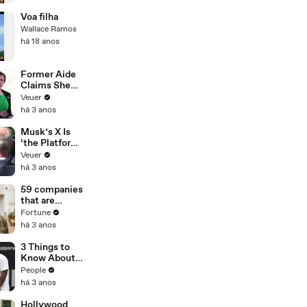
Voa filha
Wallace Ramos
há 18 anos
Former Aide
Claims She
Was Asked to
Veuer
Make a ‘Hit
há 3 anos
List’ For
Trump
Musk’s X Is
‘the Platform
With the
Veuer
Largest Ratio
há 3 anos
of
Misinformatio
59 companies
n or
that are
Disinformatio
changing the
Fortune
n’ Amongst
world: From
há 3 anos
All Social
Tesla to
Media
Chobani
3 Things to
Platforms
Know About
Coco Gauff's
People
Parents
há 3 anos
Hollywood