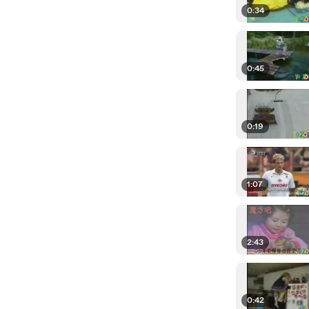
0:34
0:45
0:19
1:07
2:43
0:42