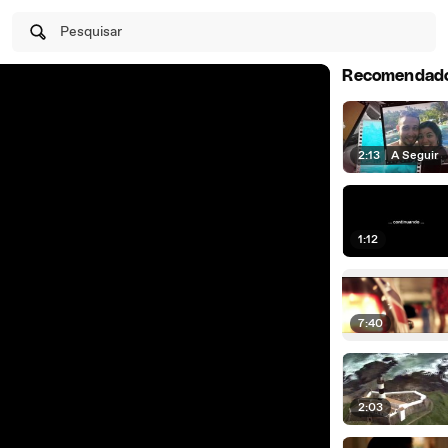
Pesquisar
Recomendad
2:13
|
A Seguir
1:12
7:40
2:03