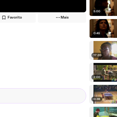
5:00
Favorito
Mais
0:45
17:20
2:00
0:38