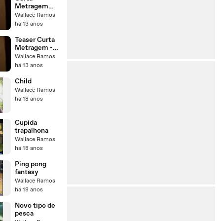
Metragem
Tempo
Wallace Ramos
há 13 anos
Teaser Curta
Metragem -
TEMPO -
Wallace Ramos
Short Filme
há 13 anos
Child
Wallace Ramos
há 18 anos
Cupida
trapalhona
Wallace Ramos
há 18 anos
Ping pong
fantasy
Wallace Ramos
há 18 anos
Novo tipo de
pesca