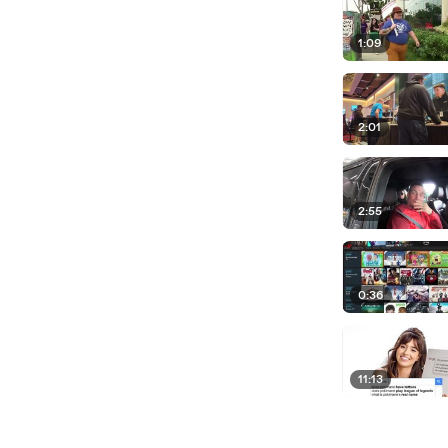
1:09
2:01
2:55
0:36
11:13