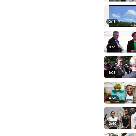
0:18
0:51
1:08
4:50
0:46