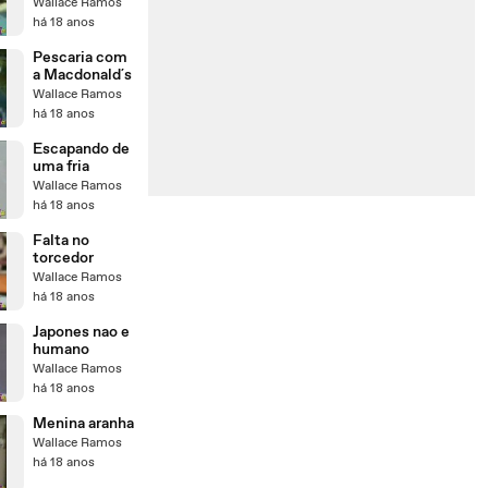
Wallace Ramos
há 18 anos
Pescaria com
a Macdonald´s
Wallace Ramos
há 18 anos
Escapando de
uma fria
Wallace Ramos
há 18 anos
Falta no
torcedor
Wallace Ramos
há 18 anos
Japones nao e
humano
Wallace Ramos
há 18 anos
Menina aranha
Wallace Ramos
há 18 anos