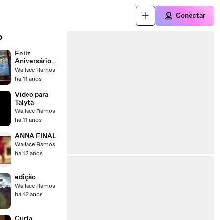
Conectar
o
Feliz
Aniversário
meu Dengo!!!
Wallace Ramos
há 11 anos
Video para
Talyta
Wallace Ramos
há 11 anos
ANNA FINAL
Wallace Ramos
há 12 anos
edição
Wallace Ramos
há 12 anos
Curta