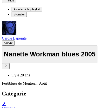
Plus
Ajouter à la playlist
Signaler
Carole Lapointe
Suivre
Nanette Workman blues 2005
il y a 20 ans
Festiblues de Montréal : Août
Catégorie
🎵