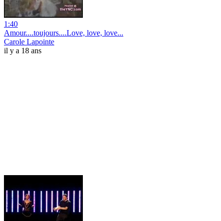
1:40
Amour....toujours....Love, love, love...
Carole Lapointe
il y a 18 ans