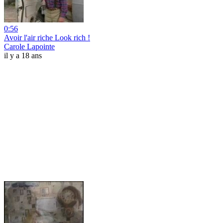
0:56
Avoir l'air riche Look rich !
Carole Lapointe
il y a 18 ans