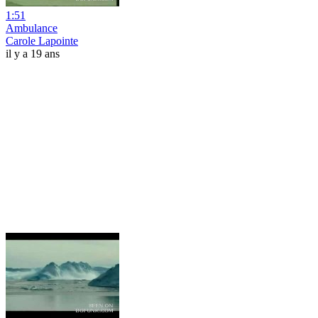
1:51
Ambulance
Carole Lapointe
il y a 19 ans