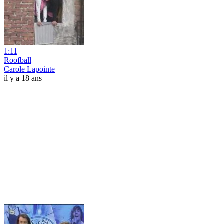
1:11
Roofball
Carole Lapointe
il y a 18 ans