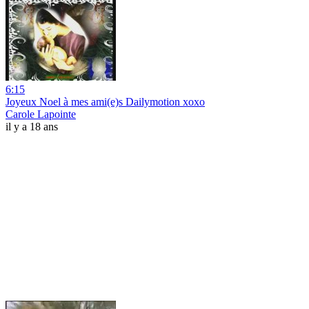
6:15
Joyeux Noel à mes ami(e)s Dailymotion xoxo
Carole Lapointe
il y a 18 ans