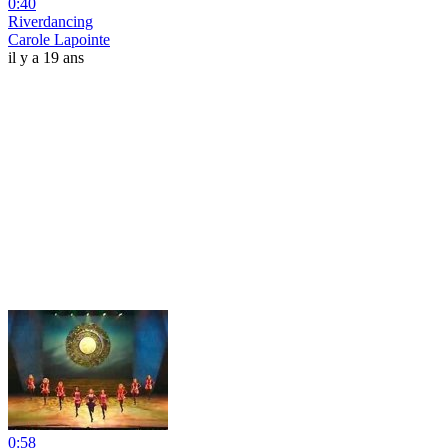
0:40
Riverdancing
Carole Lapointe
il y a 19 ans
0:58