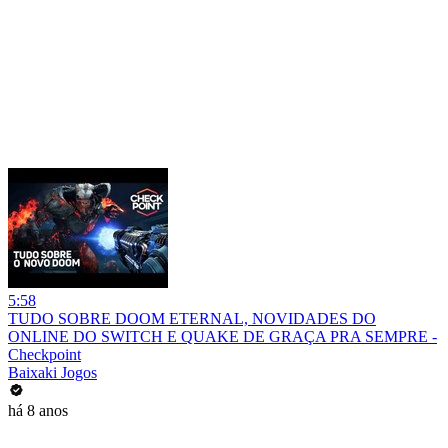
5:58
TUDO SOBRE DOOM ETERNAL, NOVIDADES DO
ONLINE DO SWITCH E QUAKE DE GRAÇA PRA SEMPRE -
Checkpoint
Baixaki Jogos
há 8 anos