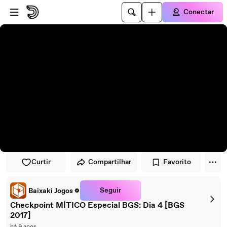
Pular para o player
Ir para o conteúdo principal
Conectar
Curtir
Compartilhar
Favorito
Seguir
Baixaki Jogos
Checkpoint MÍTICO Especial BGS: Dia 4 [BGS
2017]