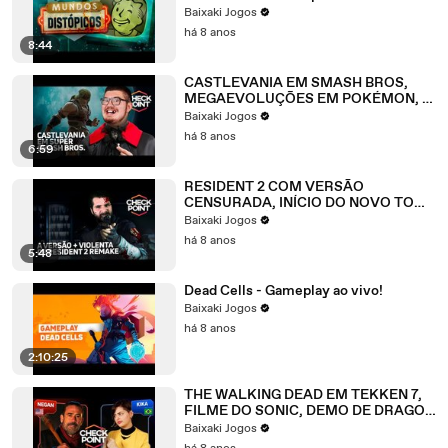
deu errado!
Baixaki Jogos
há 8 anos
8:44
CASTLEVANIA EM SMASH BROS,
MEGAEVOLUÇÕES EM POKÉMON, 6
DLCS GRATUITAS EM SEA OF
Baixaki Jogos
THIEVES - Checkpoint
há 8 anos
6:59
RESIDENT 2 COM VERSÃO
CENSURADA, INÍCIO DO NOVO TOMB
RAIDER E SÉRIE DE TV DE HALO -
Baixaki Jogos
Checkpoint
há 8 anos
5:48
Dead Cells - Gameplay ao vivo!
Baixaki Jogos
há 8 anos
2:10:25
THE WALKING DEAD EM TEKKEN 7,
FILME DO SONIC, DEMO DE DRAGON
BALL FIGHTERZ NO SWITCH -
Baixaki Jogos
Checkpoint