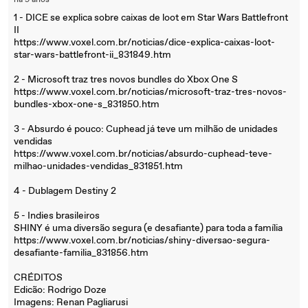
há 9 anos
1 - DICE se explica sobre caixas de loot em Star Wars Battlefront
II
https://www.voxel.com.br/noticias/dice-explica-caixas-loot-
star-wars-battlefront-ii_831849.htm
2 - Microsoft traz tres novos bundles do Xbox One S
https://www.voxel.com.br/noticias/microsoft-traz-tres-novos-
bundles-xbox-one-s_831850.htm
3 - Absurdo é pouco: Cuphead já teve um milhão de unidades
vendidas
https://www.voxel.com.br/noticias/absurdo-cuphead-teve-
milhao-unidades-vendidas_831851.htm
4 - Dublagem Destiny 2
5 - Indies brasileiros
SHINY é uma diversão segura (e desafiante) para toda a família
https://www.voxel.com.br/noticias/shiny-diversao-segura-
desafiante-familia_831856.htm
CRÉDITOS
Edicão: Rodrigo Doze
Imagens: Renan Pagliarusi