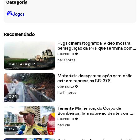
Categoria
🎮️
Jogos
Recomendado
Fuga cinematográfica: vídeo mostra
perseguição da PRF que termina com
carro capotado
obemdito
há 9 horas
0:48
|
A Seguir
Motorista desaparece após caminhão
cair em represa na BR-376
obemdito
há 11 horas
0:26
Tenente Malheiros, do Corpo de
Bombeiros, fala sobre acidente com
vítima no Centro de Umuarama
obemdito
há 1 dia
1:17