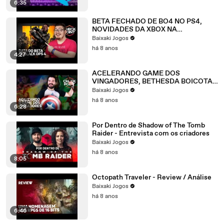
6:35
BETA FECHADO DE BO4 NO PS4,
NOVIDADES DA XBOX NA
GAMESCON, MONSTER HUNTER
Baixaki Jogos
FORA DA CHINA - Checkpoint
há 8 anos
4:27
ACELERANDO GAME DOS
VINGADORES, BETHESDA BOICOTA
PS4 E POSSÍVEL DIRECT EM
Baixaki Jogos
SETEMBRO - Checkpoint
há 8 anos
6:28
Por Dentro de Shadow of The Tomb
Raider - Entrevista com os criadores
Baixaki Jogos
há 8 anos
8:05
Octopath Traveler - Review / Análise
Baixaki Jogos
há 8 anos
6:46