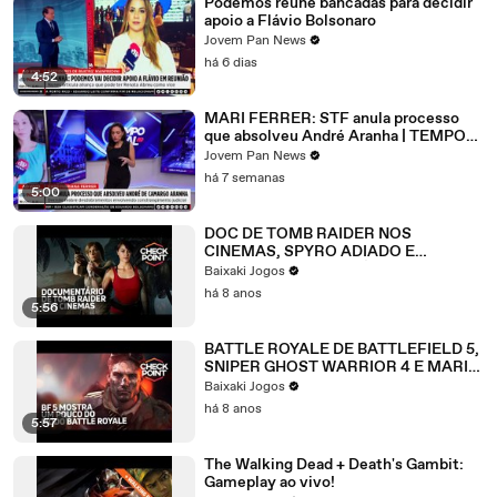
Podemos reúne bancadas para decidir
apoio a Flávio Bolsonaro
Jovem Pan News
há 6 dias
4:52
MARI FERRER: STF anula processo
que absolveu André Aranha | TEMPO
REAL
Jovem Pan News
há 7 semanas
5:00
DOC DE TOMB RAIDER NOS
CINEMAS, SPYRO ADIADO E
VAMPYR VIRANDO SÉRIE DE TV -
Baixaki Jogos
Checkpoint
há 8 anos
5:56
BATTLE ROYALE DE BATTLEFIELD 5,
SNIPER GHOST WARRIOR 4 E MARIO
BROS. U NO SWITCH? - Checkpoint
Baixaki Jogos
há 8 anos
5:57
The Walking Dead + Death's Gambit:
Gameplay ao vivo!