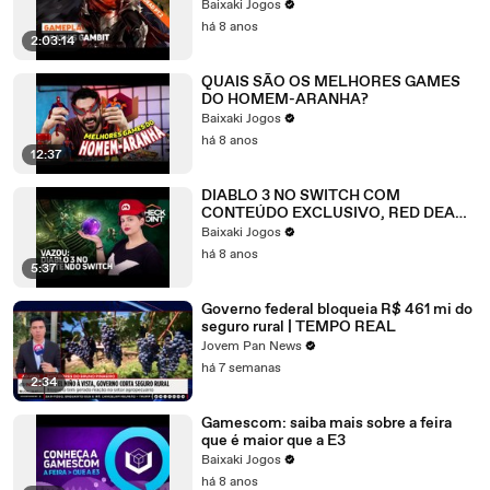
Baixaki Jogos
há 8 anos
2:03:14
QUAIS SÃO OS MELHORES GAMES
DO HOMEM-ARANHA?
Baixaki Jogos
há 8 anos
12:37
DIABLO 3 NO SWITCH COM
CONTEÚDO EXCLUSIVO, RED DEAD
REDEMPTION 2 RODANDO EM 4K NO
Baixaki Jogos
XONEX - Checkpoint
há 8 anos
5:37
Governo federal bloqueia R$ 461 mi do
seguro rural | TEMPO REAL
Jovem Pan News
há 7 semanas
2:34
Gamescom: saiba mais sobre a feira
que é maior que a E3
Baixaki Jogos
há 8 anos