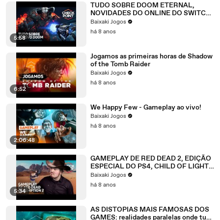
TUDO SOBRE DOOM ETERNAL,
NOVIDADES DO ONLINE DO SWITCH
E QUAKE DE GRAÇA PRA SEMPRE -
Baixaki Jogos
Checkpoint
há 8 anos
5:58
Jogamos as primeiras horas de Shadow
of the Tomb Raider
Baixaki Jogos
há 8 anos
6:52
We Happy Few - Gameplay ao vivo!
Baixaki Jogos
há 8 anos
2:06:48
GAMEPLAY DE RED DEAD 2, EDIÇÃO
ESPECIAL DO PS4, CHILD OF LIGHT 2
- Checkpoint
Baixaki Jogos
há 8 anos
5:34
AS DISTOPIAS MAIS FAMOSAS DOS
GAMES: realidades paralelas onde tudo