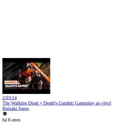
2:03:14
The Walking Dead + Death's Gambit: Gameplay ao vivo!
Baixaki Jogos
há 8 anos