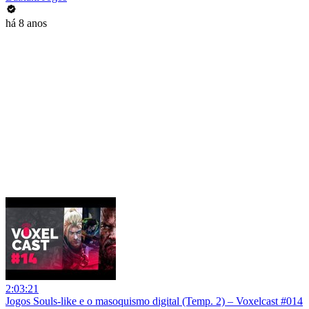
há 8 anos
2:03:21
Jogos Souls-like e o masoquismo digital (Temp. 2) – Voxelcast #014