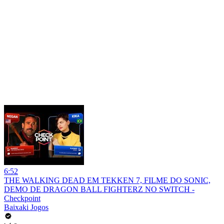
6:52
THE WALKING DEAD EM TEKKEN 7, FILME DO SONIC,
DEMO DE DRAGON BALL FIGHTERZ NO SWITCH -
Checkpoint
Baixaki Jogos