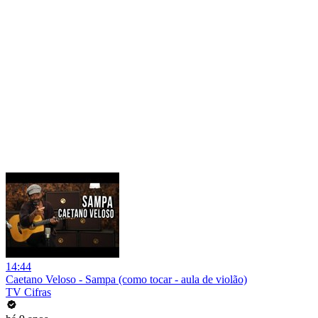
14:44
Caetano Veloso - Sampa (como tocar - aula de violão)
TV Cifras