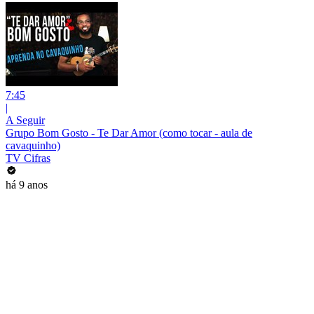
7:45
|
A Seguir
Grupo Bom Gosto - Te Dar Amor (como tocar - aula de
cavaquinho)
TV Cifras
há 9 anos