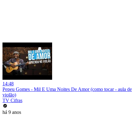
14:48
Pepeu Gomes - Mil E Uma Noites De Amor (como tocar - aula de
violão)
TV Cifras
há 9 anos