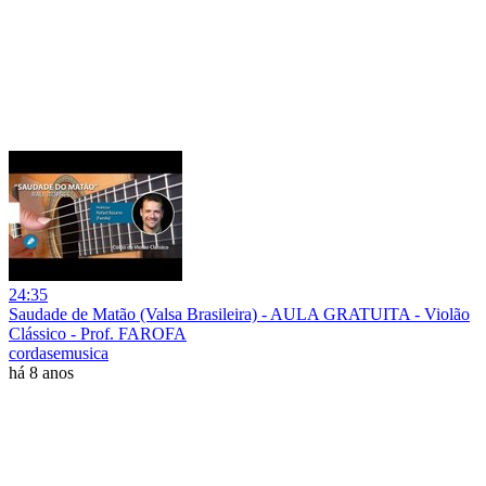
24:35
Saudade de Matão (Valsa Brasileira) - AULA GRATUITA - Violão
Clássico - Prof. FAROFA
cordasemusica
há 8 anos