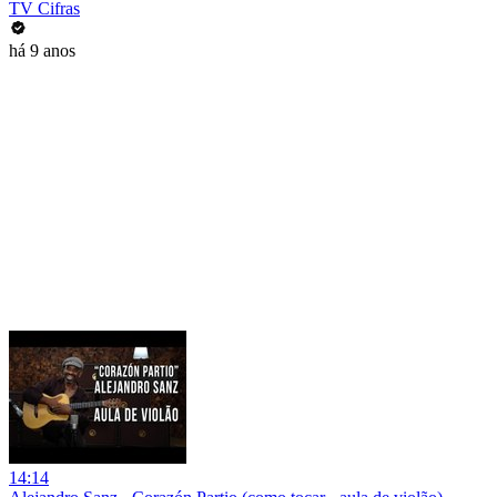
TV Cifras
há 9 anos
14:14