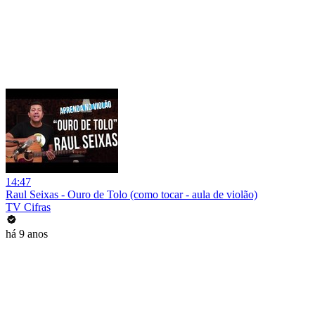
14:47
Raul Seixas - Ouro de Tolo (como tocar - aula de violão)
TV Cifras
há 9 anos