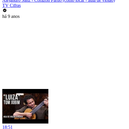
Alejandro Sanz - Corazón Partio (como tocar - aula de violão)
TV Cifras
há 9 anos
18:51