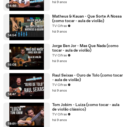
há 9 anos
14:46
Matheus & Kauan - Que Sorte A Nossa
(como tocar - aula de violão)
TV Cifras
há 9 anos
14:54
Jorge Ben Jor - Mas Que Nada (como
tocar - aula de violão)
TV Cifras
há 9 anos
15:08
Raul Seixas - Ouro de Tolo (como tocar
- aula de violão)
TV Cifras
há 9 anos
14:47
Tom Jobim - Luiza (como tocar - aula
de violão clássico)
TV Cifras
há 9 anos
18:51