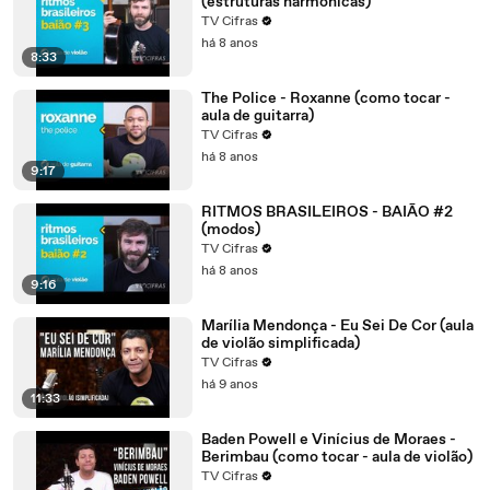
(estruturas harmônicas)
TV Cifras
há 8 anos
8:33
The Police - Roxanne (como tocar -
aula de guitarra)
TV Cifras
há 8 anos
9:17
RITMOS BRASILEIROS - BAIÃO #2
(modos)
TV Cifras
há 8 anos
9:16
Marília Mendonça - Eu Sei De Cor (aula
de violão simplificada)
TV Cifras
há 9 anos
11:33
Baden Powell e Vinícius de Moraes -
Berimbau (como tocar - aula de violão)
TV Cifras