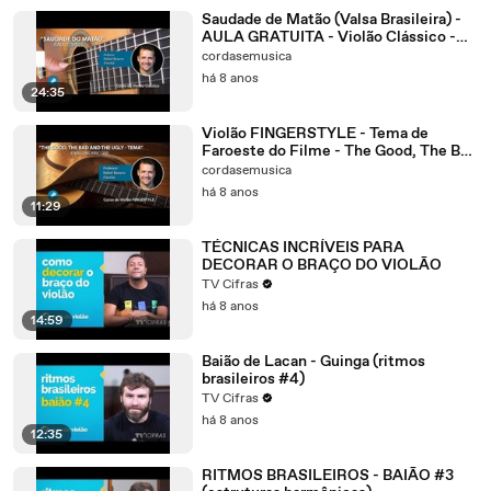
Saudade de Matão (Valsa Brasileira) -
AULA GRATUITA - Violão Clássico -
Prof. FAROFA
cordasemusica
há 8 anos
24:35
Violão FINGERSTYLE - Tema de
Faroeste do Filme - The Good, The Bad
and The Ugly
cordasemusica
há 8 anos
11:29
TÉCNICAS INCRÍVEIS PARA
DECORAR O BRAÇO DO VIOLÃO
TV Cifras
há 8 anos
14:59
Baião de Lacan - Guinga (ritmos
brasileiros #4)
TV Cifras
há 8 anos
12:35
RITMOS BRASILEIROS - BAIÃO #3