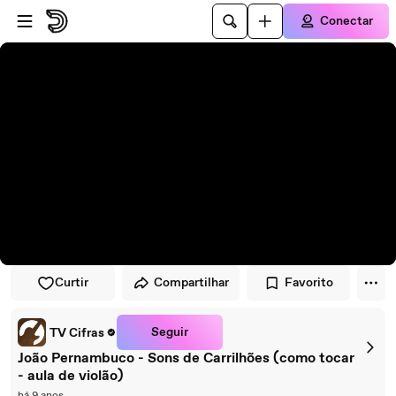
Pular para o player
Ir para o conteúdo principal
Conectar
Curtir
Compartilhar
Favorito
Seguir
TV Cifras
João Pernambuco - Sons de Carrilhões (como tocar
- aula de violão)