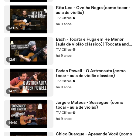
Rita Lee - Ovelha Negra (como tocar -
aula de violão)
TV Cifras
há 9 anos
13:06
Bach - Tocata e Fuga em Ré Menor
(aula de violão clássico) | Toccata and
Fugue In D Minor
TV Cifras
há 9 anos
12:51
Baden Powell - O Astronauta (como
tocar - aula de violão clássico)
TV Cifras
há 9 anos
14:29
Jorge e Mateus - Sosseguei (como
tocar - aula de violão)
TV Cifras
há 9 anos
14:49
Chico Buarque - Apesar de Você (como