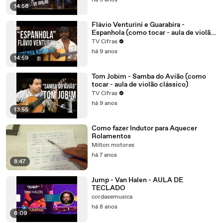
há 9 anos
14:56
Flávio Venturini e Guarabira -
Espanhola (como tocar - aula de violão
)
TV Cifras
há 9 anos
14:59
Tom Jobim - Samba do Avião (como
tocar - aula de violão clássico)
TV Cifras
há 9 anos
13:55
Como fazer Indutor para Aquecer
Rolamentos
Milton motores
há 7 anos
8:47
Jump - Van Halen - AULA DE
TECLADO
cordasemusica
há 8 anos
6:09