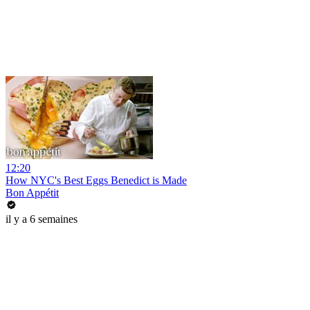
12:20
How NYC's Best Eggs Benedict is Made
Bon Appétit
il y a 6 semaines