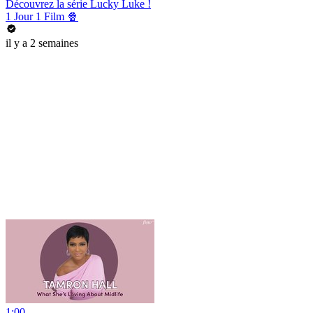
Découvrez la série Lucky Luke !
1 Jour 1 Film 🍿
il y a 2 semaines
1:00