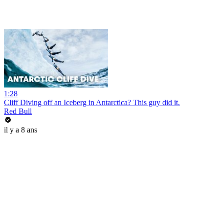
1:28
Cliff Diving off an Iceberg in Antarctica? This guy did it.
Red Bull
il y a 8 ans