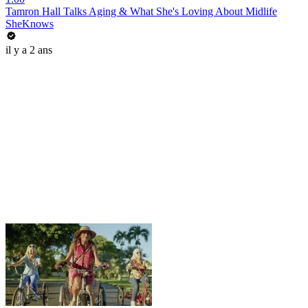
Tamron Hall Talks Aging & What She's Loving About Midlife
SheKnows
il y a 2 ans