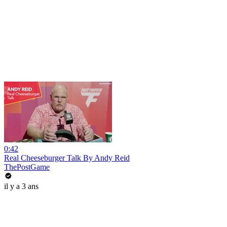
0:42
Real Cheeseburger Talk By Andy Reid
ThePostGame
il y a 3 ans