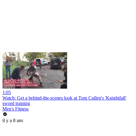
1:05
Watch: Get a behind-the-scenes look at Tom Cullen's 'Knightfall'
sword training
Men's Fitness
il y a 8 ans