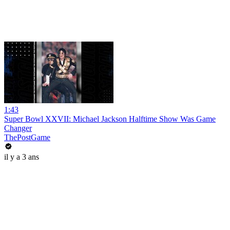
1:43
Super Bowl XXVII: Michael Jackson Halftime Show Was Game
Changer
ThePostGame
il y a 3 ans