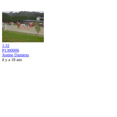
1:32
P1300006
Justine Damiens
il y a 18 ans