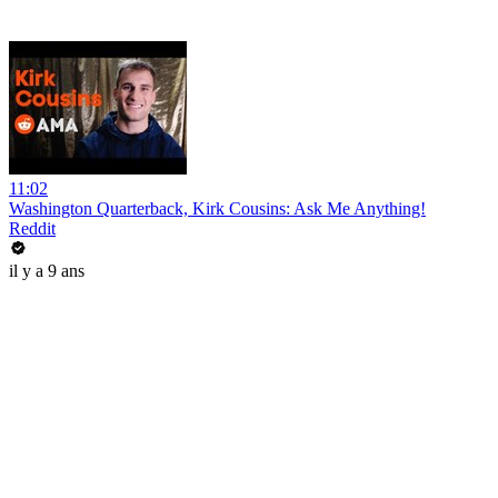
11:02
Washington Quarterback, Kirk Cousins: Ask Me Anything!
Reddit
il y a 9 ans