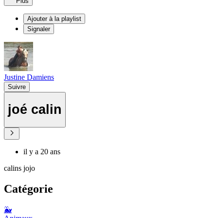
Plus
Ajouter à la playlist
Signaler
Justine Damiens
Suivre
joé calin
il y a 20 ans
calins jojo
Catégorie
🐳