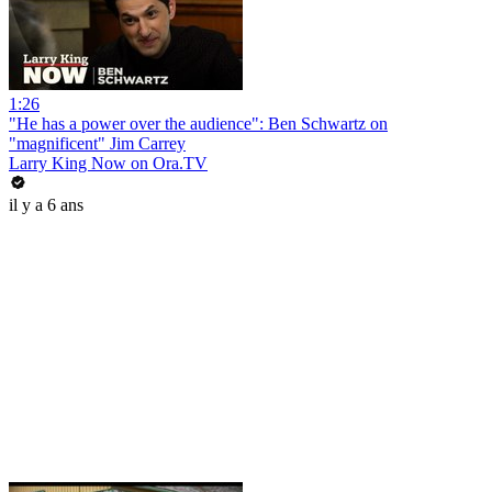
1:26
"He has a power over the audience": Ben Schwartz on
"magnificent" Jim Carrey
Larry King Now on Ora.TV
il y a 6 ans