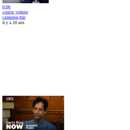
0:06
course voiture
camping-trip
il y a 20 ans