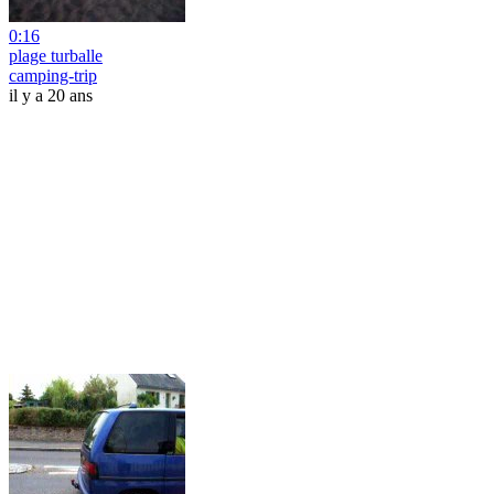
0:16
plage turballe
camping-trip
il y a 20 ans