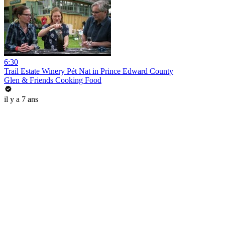
6:30
Trail Estate Winery Pét Nat in Prince Edward County
Glen & Friends Cooking Food
il y a 7 ans