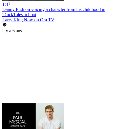
1:47
Danny Pudi on voicing a character from his childhood in
'DuckTales' reboot
Larry King Now on Ora.TV
il y a 6 ans