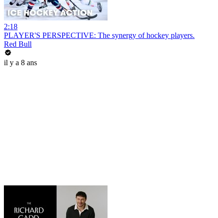
2:18
PLAYER'S PERSPECTIVE: The synergy of hockey players.
Red Bull
il y a 8 ans