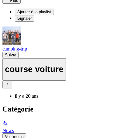
Plus
Ajouter à la playlist
Signaler
camping-trip
Suivre
course voiture
il y a 20 ans
Catégorie
🗞
News
Voir moins