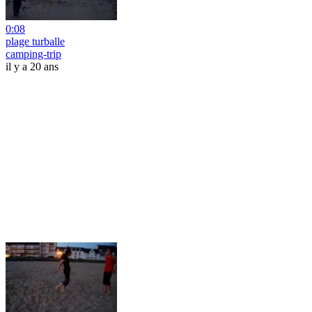
0:08
plage turballe
camping-trip
il y a 20 ans