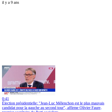
il y a 9 ans
0:41
Élection présidentielle: "Jean-Luc Mélenchon est le plus mauvais
candidat pour la gauche au second tour", affirme Olivier Faure,