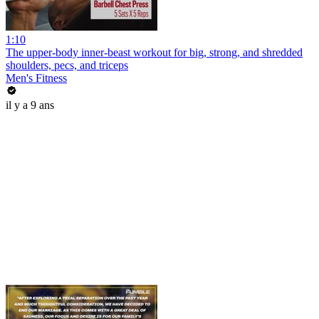
1:10
The upper-body inner-beast workout for big, strong, and shredded
shoulders, pecs, and triceps
Men's Fitness
il y a 9 ans