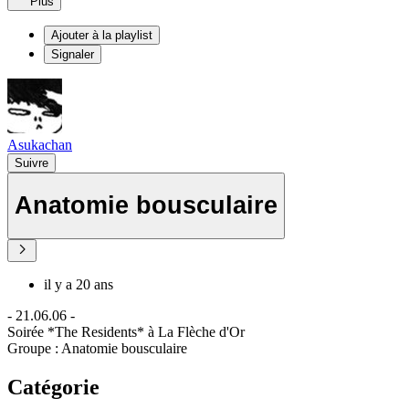
Plus
Ajouter à la playlist
Signaler
Asukachan
Suivre
Anatomie bousculaire
il y a 20 ans
- 21.06.06 -
Soirée *The Residents* à La Flèche d'Or
Groupe : Anatomie bousculaire
Catégorie