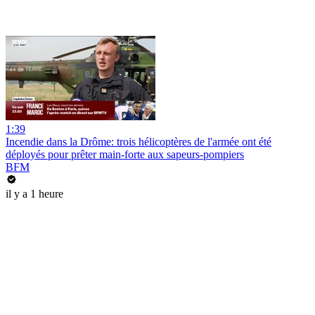
1:39
Incendie dans la Drôme: trois hélicoptères de l'armée ont été
déployés pour prêter main-forte aux sapeurs-pompiers
BFM
il y a 1 heure