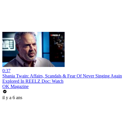
0:37
Shania Twain: Affairs, Scandals & Fear Of Never Singing Again
Explored In REELZ Doc: Watch
OK Magazine
il y a 6 ans