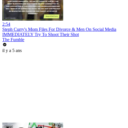
2:54
Steph Curry's Mom Files For Divorce & Men On Social Media
IMMEDIATELY Try To Shoot Their Shot
The Fumble
il y a 5 ans