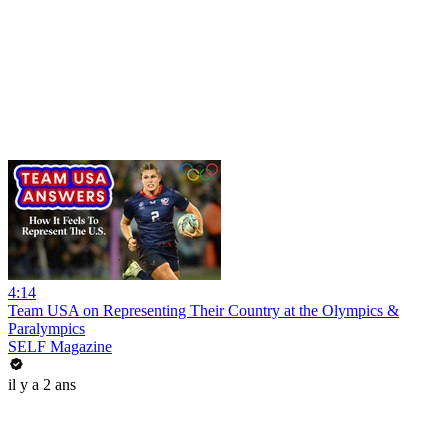
4:14
Team USA on Representing Their Country at the Olympics &
Paralympics
SELF Magazine
il y a 2 ans