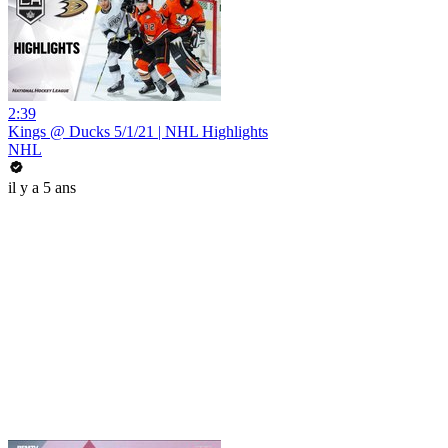
2:39
Kings @ Ducks 5/1/21 | NHL Highlights
NHL
il y a 5 ans