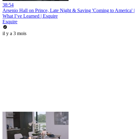
38:54
Arsenio Hall on Prince, Late Night & Saving 'Coming to America' |
What I’ve Learned | Esquire
Esquire
il y a 3 mois