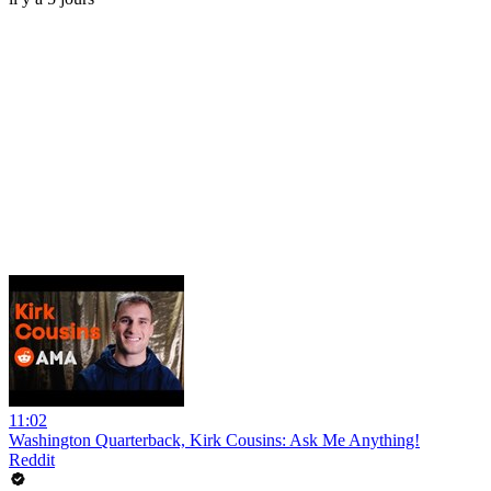
11:02
Washington Quarterback, Kirk Cousins: Ask Me Anything!
Reddit