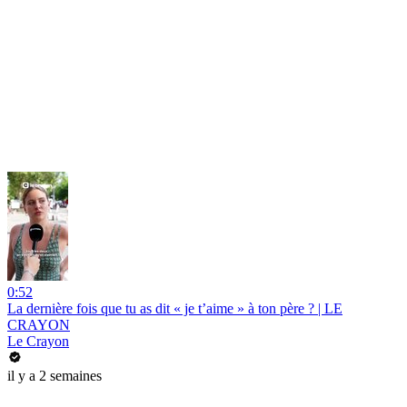
0:52
La dernière fois que tu as dit « je t’aime » à ton père ? | LE
CRAYON
Le Crayon
il y a 2 semaines