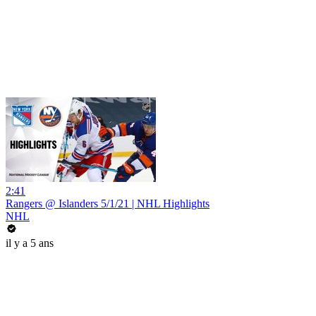
2:41
Rangers @ Islanders 5/1/21 | NHL Highlights
NHL
il y a 5 ans