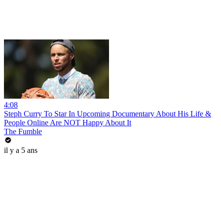
4:08
Steph Curry To Star In Upcoming Documentary About His Life &
People Online Are NOT Happy About It
The Fumble
il y a 5 ans