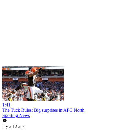
1:41
The Tuck Rules: Big surprises in AFC North
Sporting News
il y a 12 ans