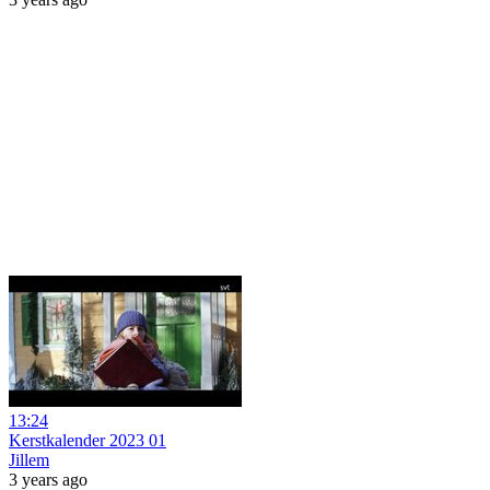
13:24
Kerstkalender 2023 01
Jillem
3 years ago