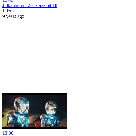
Julkalendern 2017 avsnitt 18
Jillem
9 years ago
13:36