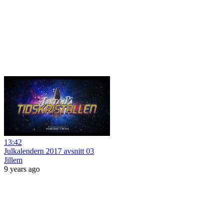
13:42
Julkalendern 2017 avsnitt 03
Jillem
9 years ago