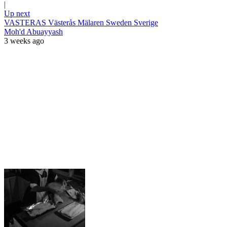
|
Up next
VASTERAS Västerås Mälaren Sweden Sverige
Moh'd Abuayyash
3 weeks ago