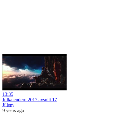
13:35
Julkalendern 2017 avsnitt 17
Jillem
9 years ago