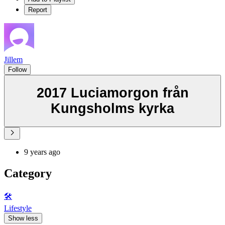
Report
Jillem
Follow
2017 Luciamorgon från
Kungsholms kyrka
9 years ago
Category
🛠️
Lifestyle
Show less