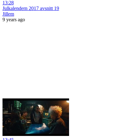
13:28
Julkalendern 2017 avsnitt 19
Jillem
9 years ago
13:45