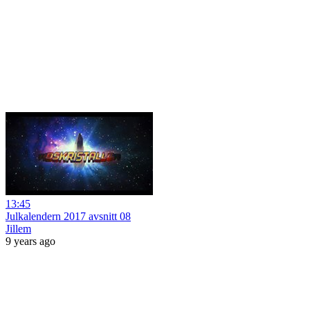
13:45
Julkalendern 2017 avsnitt 08
Jillem
9 years ago