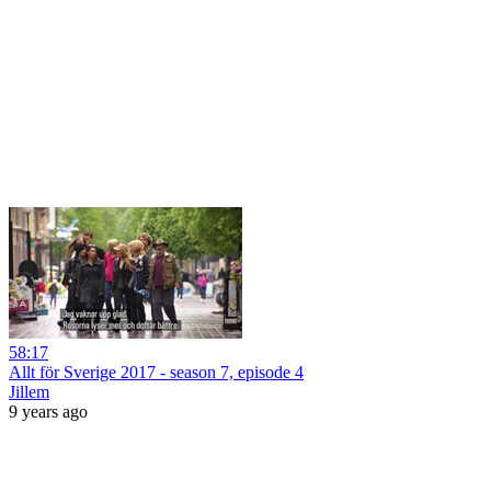
58:17
Allt för Sverige 2017 - season 7, episode 4
Jillem
9 years ago