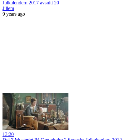
Julkalendern 2017 avsnitt 20
Jillem
9 years ago
13:20
Del 7 Mysteriet På Greveholm 2 Svenska Julkalendern 2012