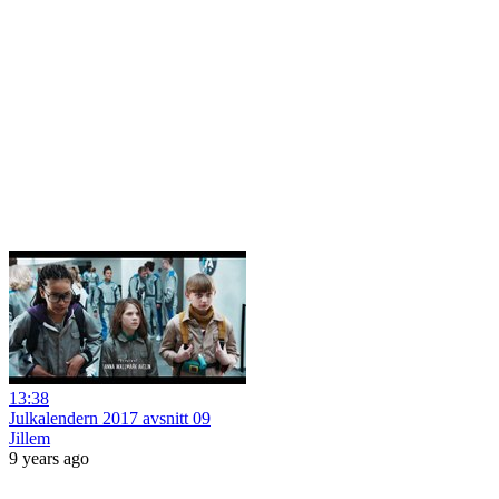
13:38
Julkalendern 2017 avsnitt 09
Jillem
9 years ago