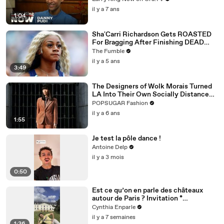
il y a 7 ans
1:04
Sha'Carri Richardson Gets ROASTED
For Bragging After Finishing DEAD
LAST At Prefontaine Race
The Fumble
il y a 5 ans
3:49
The Designers of Wolk Morais Turned
LA Into Their Own Socially Distanced
Runway
POPSUGAR Fashion
il y a 6 ans
1:55
Je test la pôle dance !
Antoine Delp
il y a 3 mois
0:50
Est ce qu’on en parle des châteaux
autour de Paris ? Invitation *
@dolceversailles
Cynthia Enparle
il y a 7 semaines