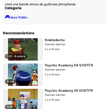
c'est une bande anoce de guild war phrophesie
Catégorie
🎮️
Jeux Vidéo
Recommandations
Krakledechu
Damien damien
il y a 18 ans
1:21
|
À suivre
Psychic Academy 04 VOSTFR
Damien damien
il y a 19 ans
11:06
Psychic Academy 05 VOSTFR
Damien damien
il y a 19 ans
11:41