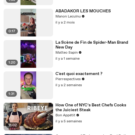
1:36
ABADAKOR LES MOUCHES
Manon Leculnu
il y a 2 mois
0:17
La Scène de Fin de Spider-Man Brand
New Day
Matteo Sapin
il y a 1 semaine
1:20
C'est quoi exactement ?
Pierrespectives
il y a 2 semaines
1:31
How One of NYC’s Best Chefs Cooks
the Juiciest Steak
Bon Appétit
il y a 5 semaines
11:02