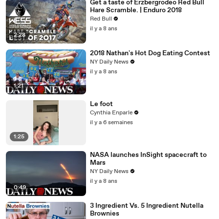
Get a taste of Erzbergrodeo Red Bull
Hare Scramble. | Enduro 2018
Red Bull
il y a 8 ans
2:28
2018 Nathan's Hot Dog Eating Contest
NY Daily News
il y a 8 ans
1:21
Le foot
Cynthia Enparle
il y a 6 semaines
1:25
NASA launches InSight spacecraft to
Mars
NY Daily News
il y a 8 ans
0:49
3 Ingredient Vs. 5 Ingredient Nutella
Brownies