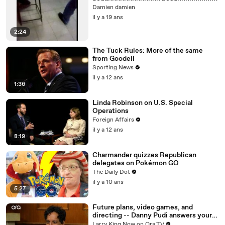
Damien damien
il y a 19 ans
2:24
The Tuck Rules: More of the same
from Goodell
Sporting News
il y a 12 ans
1:36
Linda Robinson on U.S. Special
Operations
Foreign Affairs
il y a 12 ans
8:19
Charmander quizzes Republican
delegates on Pokémon GO
The Daily Dot
il y a 10 ans
5:27
Future plans, video games, and
directing -- Danny Pudi answers your
social media questions
Larry King Now on Ora.TV