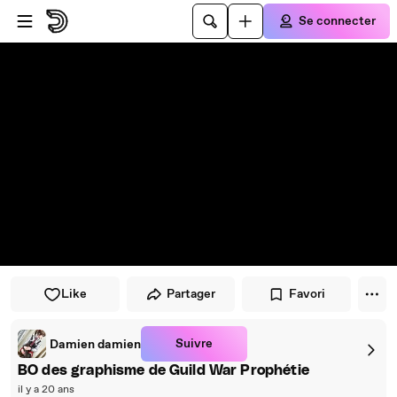
Passer au player
Passer au contenu principal
Se connecter
Like
Partager
Favori
Suivre
Damien damien
BO des graphisme de Guild War Prophétie
il y a 20 ans