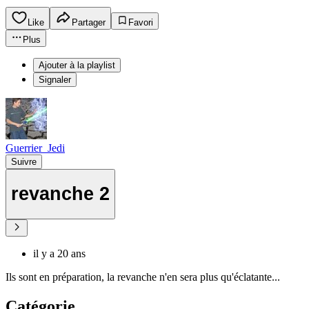
Like
Partager
Favori
Plus
Ajouter à la playlist
Signaler
Guerrier_Jedi
Suivre
revanche 2
il y a 20 ans
Ils sont en préparation, la revanche n'en sera plus qu'éclatante...
Catégorie