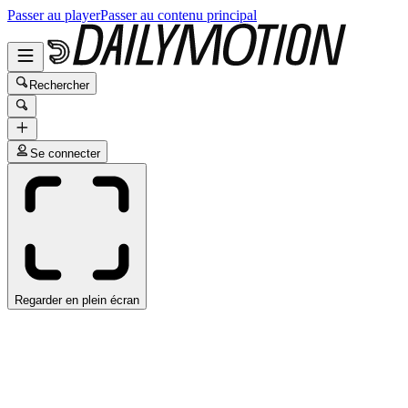
Passer au player
Passer au contenu principal
Rechercher
Se connecter
Regarder en plein écran