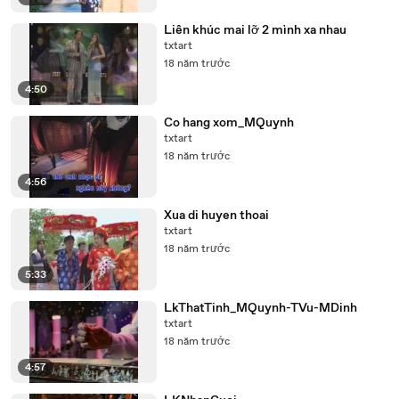
Liên khúc mai lỡ 2 mình xa nhau
txtart
18 năm trước
4:50
Co hang xom_MQuynh
txtart
18 năm trước
4:56
Xua di huyen thoai
txtart
18 năm trước
5:33
LkThatTinh_MQuynh-TVu-MDinh
txtart
18 năm trước
4:57