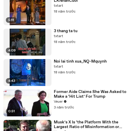
LKNhanCuoi
txtart
18 năm trước
5:11
3 thang ta tu
txtart
18 năm trước
4:09
Noi lai tinh xua_NQ-Mquynh
txtart
18 năm trước
4:43
Former Aide Claims She Was Asked to
Make a ‘Hit List’ For Trump
Veuer
3 năm trước
0:51
Musk’s X Is ‘the Platform With the
Largest Ratio of Misinformation or