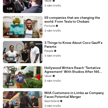
Disinformation’ Amongst All Social
Veuer
Media Platforms
3 năm trước
1:08
59 companies that are changing the
world: From Tesla to Chobani
Fortune
3 năm trước
4:50
3 Things to Know About Coco Gauff's
Parents
People
3 năm trước
0:46
Hollywood Writers Reach ‘Tentative
Agreement’ With Studios After 146
Day Strike
Veuer
3 năm trước
1:09
NHA Customers in Limbo as Company
Faces Potential Merger
SportsGrid
3 năm trước