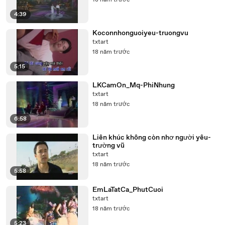
18 năm trước
4:39
Koconnhonguoiyeu-truongvu
txtart
18 năm trước
5:15
LKCamOn_Mq-PhiNhung
txtart
18 năm trước
6:58
Liên khúc không còn nhơ người yêu-
trường vũ
txtart
18 năm trước
5:58
EmLaTatCa_PhutCuoi
txtart
18 năm trước
5:23