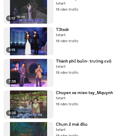
txtart
18 năm trước
5:12
T3tsdr
txtart
18 năm trước
4:15
Thành phố buồn- trường cvũ
txtart
18 năm trước
7:36
Chuyen xe mien tay_Mquynh
txtart
18 năm trước
6:25
Chụm 2 mái đầu
txtart