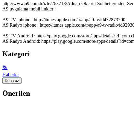
http://www.a9.com.tr/izle/263713/Adnan-Oktarin-Sohbetlerinden-Secme
A9 uygulama mobil linkler :
A9 TV iphone : http://itunes.apple.com/tr/app/a9-tv/id432879700
A9 Radyo iphone : https://itunes.apple.com/tr/app/a9-tv-radio/id929
A9 TV Android : https://play.google.com/store/apps/details?id=com.ch
A9 Radyo Android: https://play.google.com/store/apps/details?id=com
Kategori
🗞
Haberler
Daha az
Önerilen