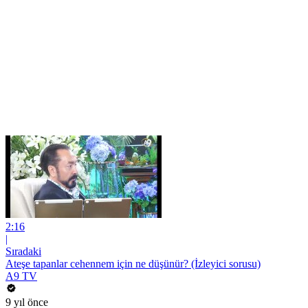
2:16
|
Sıradaki
Ateşe tapanlar cehennem için ne düşünür? (İzleyici sorusu)
A9 TV
9 yıl önce