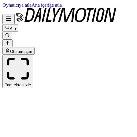
Oynatıcıya atla
Ana içeriğe atla
Ara
Oturum açın
Tam ekran izle