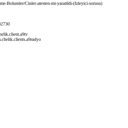
-Bolumler/Cinler-atesten-mi-yaratildi-(Izleyici-sorusu)
302730
elik.client.a9tv
.chelik.clients.a9radyo