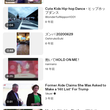
Cute Kids Hip-hop Dance - ヒップホッ
プダンス
WonderfulNippon1001
8 年前
2:04
ズンバ 20200629
OshirukoSuki
6 年前
0:44
抱いてHOLD ON ME !
nannano
18 年前
4:25
Former Aide Claims She Was Asked to
Make a ‘Hit List’ For Trump
Veuer
3 年前
0:51