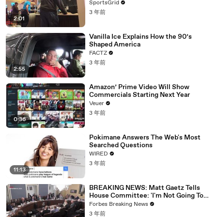
SportsGrid
3 年前
2:01
Vanilla Ice Explains How the 90’s
Shaped America
FACTZ
3 年前
2:55
Amazon’ Prime Video Will Show
Commercials Starting Next Year
Veuer
3 年前
0:36
Pokimane Answers The Web's Most
Searched Questions
WIRED
3 年前
11:13
BREAKING NEWS: Matt Gaetz Tells
House Committee: 'I'm Not Going To
Vote For A Continuing Resolution'
Forbes Breaking News
3 年前