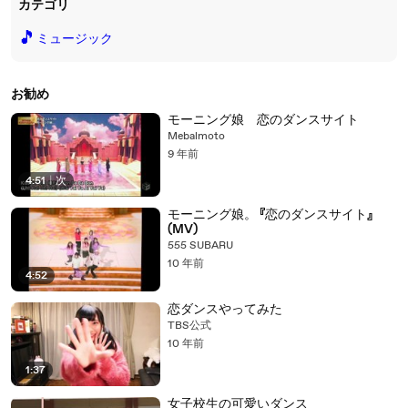
カテゴリ
🎵
ミュージック
お勧め
モーニング娘 恋のダンスサイト
Mebalmoto
9 年前
4:51
|
次
モーニング娘。 『恋のダンスサイト』
(MV)
555 SUBARU
10 年前
4:52
恋ダンスやってみた
TBS公式
10 年前
1:37
女子校生の可愛いダンス