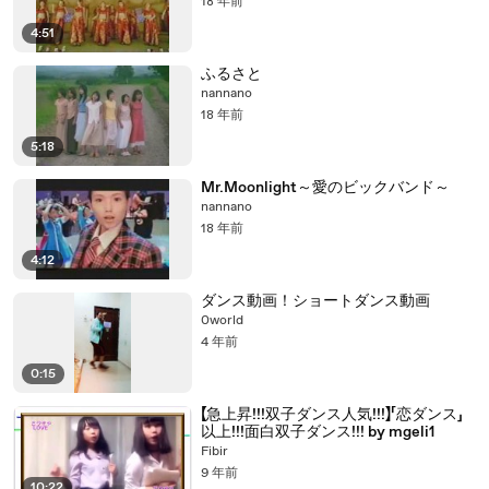
18 年前
4:51
ふるさと
nannano
18 年前
5:18
Mr.Moonlight～愛のビックバンド～
nannano
18 年前
4:12
ダンス動画！ショートダンス動画
0world
4 年前
0:15
【急上昇!!!双子ダンス人気!!!】「恋ダンス」
以上!!!面白双子ダンス!!! by mgeli1
Fibir
9 年前
10:22