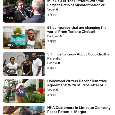
Musk’s X Is ‘the Platform With the
Largest Ratio of Misinformation or
Disinformation’ Amongst All Social
Veuer
Media Platforms
3 年前
1:08
59 companies that are changing the
world: From Tesla to Chobani
Fortune
3 年前
4:50
3 Things to Know About Coco Gauff's
Parents
People
3 年前
0:46
Hollywood Writers Reach ‘Tentative
Agreement’ With Studios After 146
Day Strike
Veuer
3 年前
1:09
NHA Customers in Limbo as Company
Faces Potential Merger