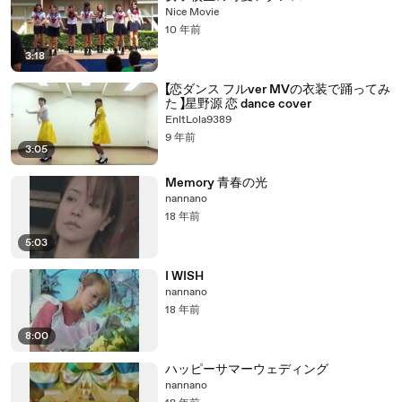
Nice Movie
10 年前
3:18
【恋ダンス フルver MVの衣装で踊ってみ
た 】星野源 恋 dance cover
EnltLola9389
9 年前
3:05
Memory 青春の光
nannano
18 年前
5:03
I WISH
nannano
18 年前
8:00
ハッピーサマーウェディング
nannano