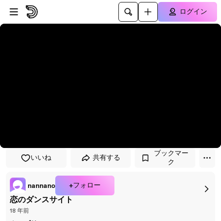
プレイヤーにスキップ
メインコンテンツにスキップ
ログイン
ブックマー
いいね
共有する
ク
+フォロー
nannano
恋のダンスサイト
18 年前