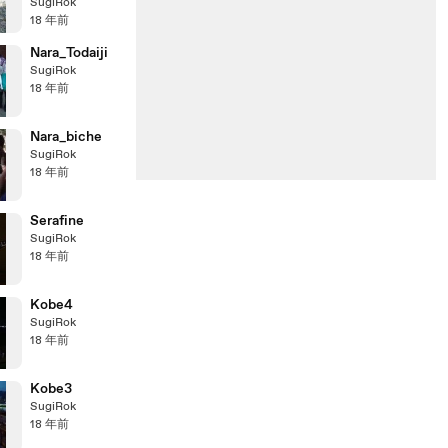
SugiRok
18 年前
Nara_Todaiji
SugiRok
18 年前
Nara_biche
SugiRok
18 年前
Serafine
SugiRok
18 年前
Kobe4
SugiRok
18 年前
Kobe3
SugiRok
18 年前