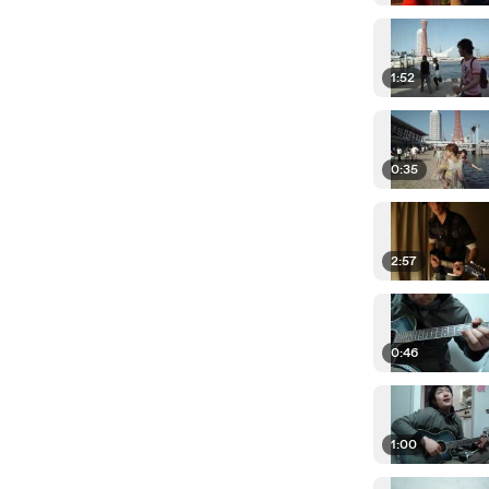
1:52
0:35
2:57
0:46
1:00