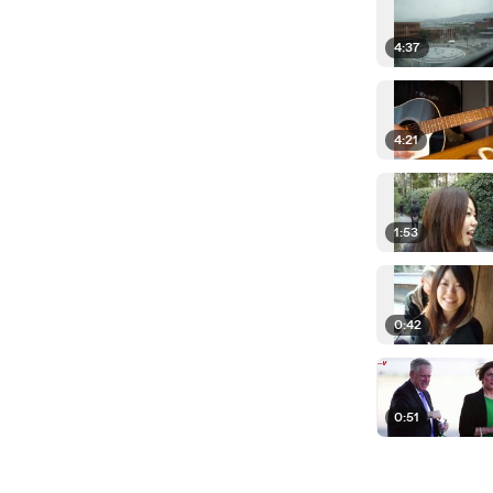
4:37
4:21
1:53
0:42
0:51