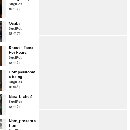
SugiRok
18 年前
Osaka
SugiRok
18 年前
Shout - Tears
For Fears
(solo)
SugiRok
18 年前
Compassionat
e being
SugiRok
18 年前
Nara_biche2
SugiRok
18 年前
Nara_presenta
tion