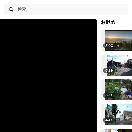
検索
お勧め
5:00
|
次
5:29
5:01
4:47