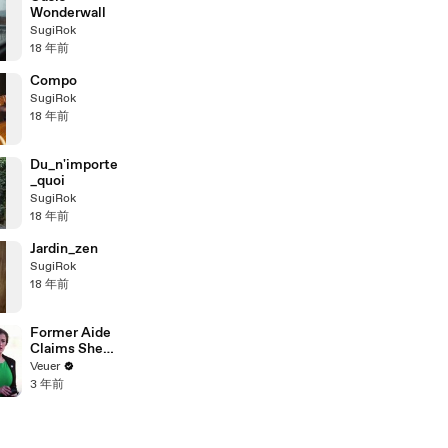
Wonderwall
SugiRok
18 年前
Compo
SugiRok
18 年前
Du_n'importe
_quoi
SugiRok
18 年前
Jardin_zen
SugiRok
18 年前
Former Aide
Claims She
Was Asked to
Veuer
Make a ‘Hit
3 年前
List’ For
Trump