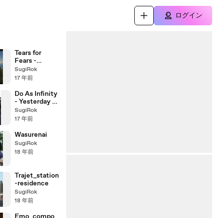
ログイン
Tears for
Fears -
Memories
SugiRok
fade (cover)
17 年前
Do As Infinity
- Yesterday &
Today (Cover)
SugiRok
acoustic
17 年前
Wasurenai
SugiRok
18 年前
Trajet_station
-residence
SugiRok
18 年前
Emo_compo