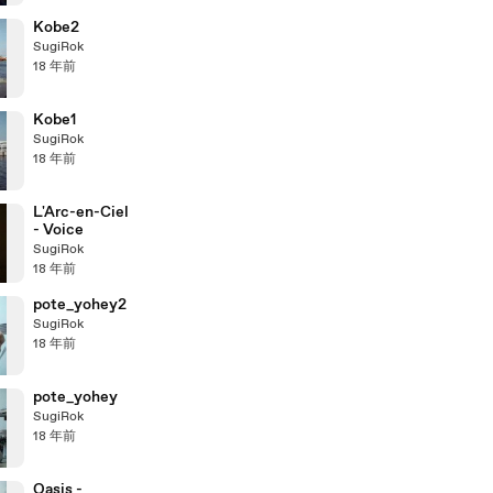
Kobe2
SugiRok
18 年前
Kobe1
SugiRok
18 年前
L'Arc-en-Ciel
- Voice
SugiRok
18 年前
pote_yohey2
SugiRok
18 年前
pote_yohey
SugiRok
18 年前
Oasis -