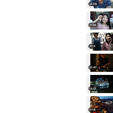
2:04
1:38
1:14
0:47
4:13
1:13