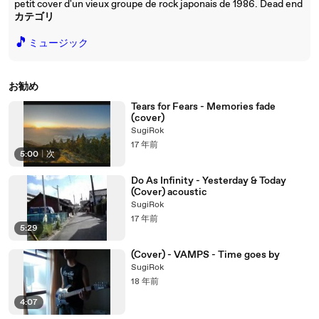
petit cover d'un vieux groupe de rock japonais de 1986. Dead end
カテゴリ
🎵
ミュージック
お勧め
Tears for Fears - Memories fade
(cover)
SugiRok
17 年前
5:00
|
次
Do As Infinity - Yesterday & Today
(Cover) acoustic
SugiRok
17 年前
5:29
(Cover) - VAMPS - Time goes by
SugiRok
18 年前
4:07