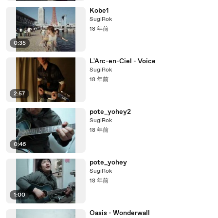
Kobe1
SugiRok
18 年前
0:35
L'Arc-en-Ciel - Voice
SugiRok
18 年前
2:57
pote_yohey2
SugiRok
18 年前
0:46
pote_yohey
SugiRok
18 年前
1:00
Oasis - Wonderwall