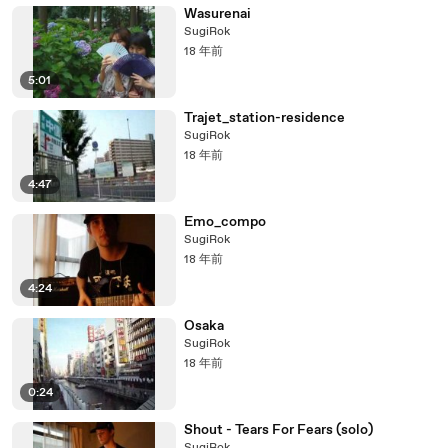
Wasurenai
SugiRok
18 年前
5:01
Trajet_station-residence
SugiRok
18 年前
4:47
Emo_compo
SugiRok
18 年前
4:24
Osaka
SugiRok
18 年前
0:24
Shout - Tears For Fears (solo)