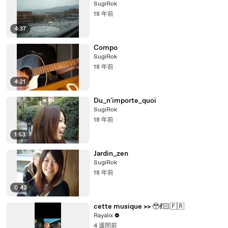
SugiRok
18 年前
4:37
Compo
SugiRok
18 年前
4:21
Du_n'importe_quoi
SugiRok
18 年前
1:53
Jardin_zen
SugiRok
18 年前
0:42
cette musique >> 🥹💃🏻🇫🇷
Rayalix
4 週間前