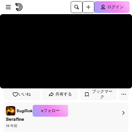
プレイヤーにスキップ
メインコンテンツにスキップ
ログイン
ブックマー
いいね
共有する
ク
+フォロー
SugiRok
Serafine
18 年前