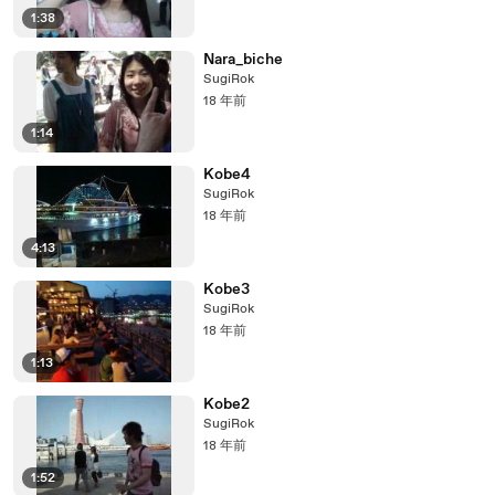
1:38
Nara_biche
SugiRok
18 年前
1:14
Kobe4
SugiRok
18 年前
4:13
Kobe3
SugiRok
18 年前
1:13
Kobe2
SugiRok
18 年前
1:52