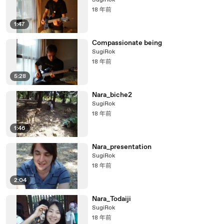
SugiRok
18 年前
1:47
Compassionate being
SugiRok
18 年前
5:28
Nara_biche2
SugiRok
18 年前
1:46
Nara_presentation
SugiRok
18 年前
2:04
Nara_Todaiji
SugiRok
18 年前