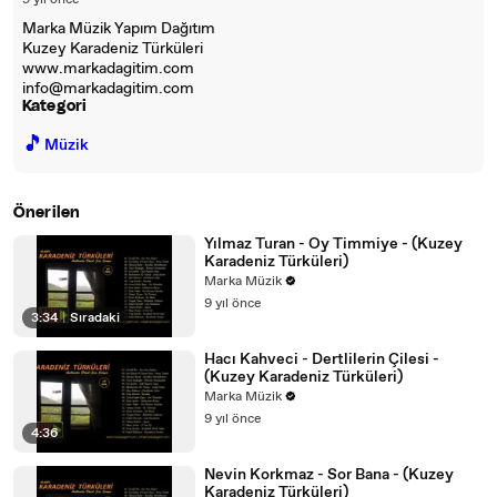
9 yıl önce
Marka Müzik Yapım Dağıtım
Kuzey Karadeniz Türküleri
www.markadagitim.com
info@markadagitim.com
Kategori
🎵
Müzik
Önerilen
Yılmaz Turan - Oy Timmiye - (Kuzey
Karadeniz Türküleri)
Marka Müzik
9 yıl önce
3:34
|
Sıradaki
Hacı Kahveci - Dertlilerin Çilesi -
(Kuzey Karadeniz Türküleri)
Marka Müzik
9 yıl önce
4:36
Nevin Korkmaz - Sor Bana - (Kuzey
Karadeniz Türküleri)