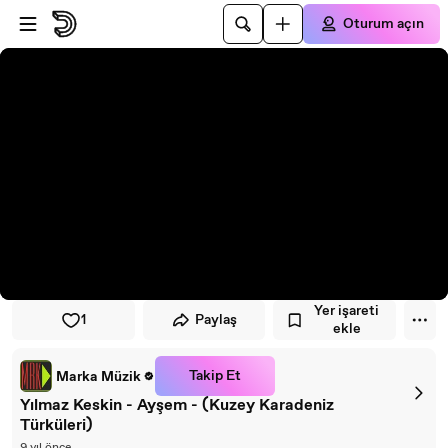
Oynatıcıya atla
Ana içeriğe atla
Oturum açın
Yer işareti
1
Paylaş
ekle
Takip Et
Marka Müzik
Yılmaz Keskin - Ayşem - (Kuzey Karadeniz
Türküleri)