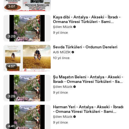
3:07
Kaya dibi - Antalya - Akseki - İbradı -
Ormana Yöresi Türküleri - Sami
Demircioğlu
Şölen Müzik
9 yıl önce
3:20
Sevda Türküleri - Ordunun Dereleri
AJS MÜZİK
10 yıl önce
4:57
Şu Maşatın Beleni - Antalya - Akseki -
İbradı - Ormana Yöresi Türküleri - Sami
Demircioğlu
Şölen Müzik
9 yıl önce
3:25
Harman Yeri - Antalya - Akseki - İbradı
- Ormana Yöresi Türküleri - Sami
Demircioğlu
Şölen Müzik
9 yıl önce
4:41