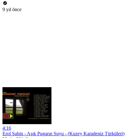
9 yıl önce
4:16
Erol Şahin - Aşık Pugarın Suyu - (Kuzey Karadeniz Türküleri)