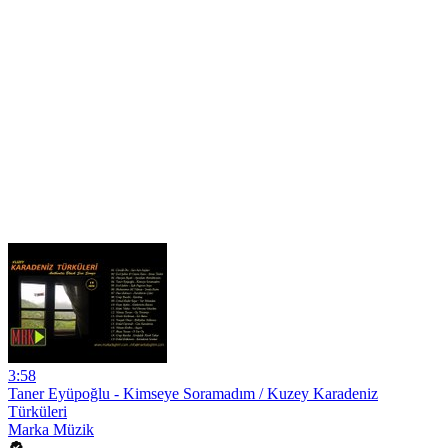
3:58
Taner Eyüpoğlu - Kimseye Soramadım / Kuzey Karadeniz
Türküleri
Marka Müzik