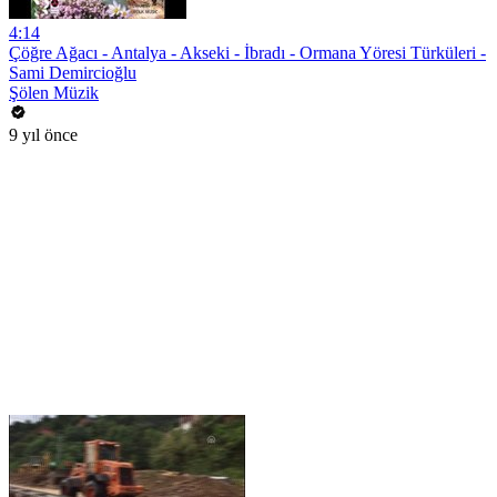
4:14
Çöğre Ağacı - Antalya - Akseki - İbradı - Ormana Yöresi Türküleri -
Sami Demircioğlu
Şölen Müzik
9 yıl önce