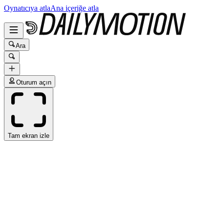
Oynatıcıya atla
Ana içeriğe atla
Ara
Oturum açın
Tam ekran izle