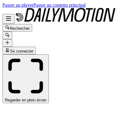
Passer au player
Passer au contenu principal
Rechercher
Se connecter
Regarder en plein écran