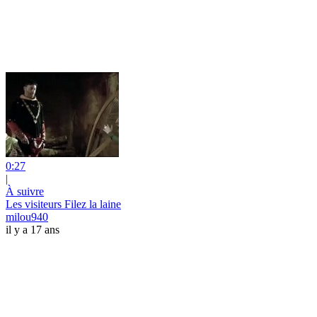
0:27
|
À suivre
Les visiteurs Filez la laine
milou940
il y a 17 ans