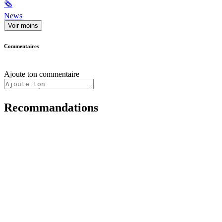
🗞
News
Voir moins
Commentaires
Ajoute ton commentaire
Recommandations