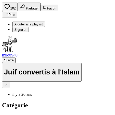
102
Partager
Favori
Plus
Ajouter à la playlist
Signaler
milou940
Suivre
Juif convertis à l'Islam
il y a 20 ans
Catégorie